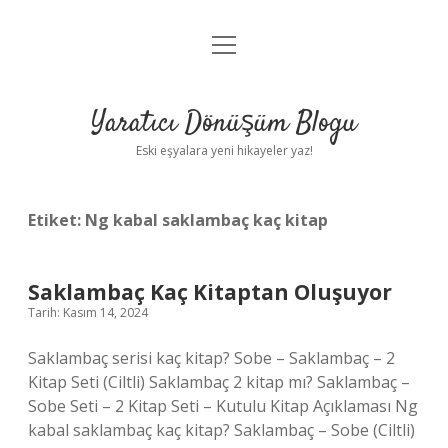
menüyü
Anasayfa
aç
Gizlilik Politikası
Yaratıcı Dönüşüm Blogu
Yasal Uyarı
Eski eşyalara yeni hikayeler yaz!
Hakkımızda
Etiket:
Ng kabal saklambaç kaç kitap
Saklambaç Kaç Kitaptan Oluşuyor
Tarih: Kasım 14, 2024
Saklambaç serisi kaç kitap? Sobe – Saklambaç – 2
Kitap Seti (Ciltli) Saklambaç 2 kitap mı? Saklambaç –
Sobe Seti – 2 Kitap Seti – Kutulu Kitap Açıklaması Ng
kabal saklambaç kaç kitap? Saklambaç – Sobe (Ciltli)