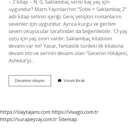
– 2 kitap – N. G. Saklambaç serisi kaç yaş için
uygundur? Martı Yayınları’nın “Sobe + Saklambaç 2”
adlı kitap setinin içeriği. Genç yetişkin romanlarını
sevenler için uygundur. Ayrıca kurgu ve gerilim
seven okuyucular tarafından da beğenilebilir. 13 yaş
üstü için yaş sınırı vardır. Saklambaç kitabının
devamı var mı? Yazar, fantastik türdeki ilk kitabına
devam etti ve serinin devamı olan “Gecenin Hikâyesi,
Asheka”yı…
Saklambaç
Devamını okuyun
Yorum Bırak
Kaç
Kitaptan
Oluşuyor
https://slaytajans.com
https://vivago.com.tr
https://surapeyzaj.com.tr
Sitemap