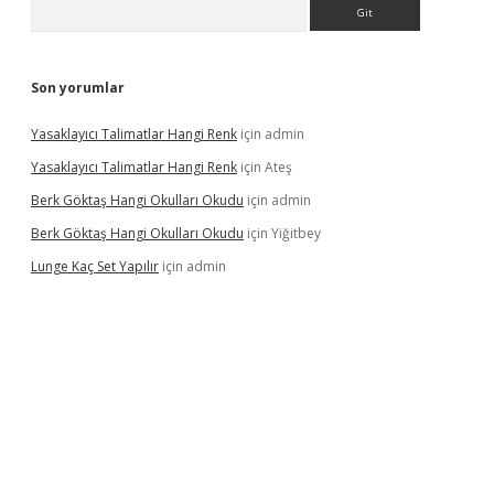
Arama
Son yorumlar
Yasaklayıcı Talimatlar Hangi Renk
için
admin
Yasaklayıcı Talimatlar Hangi Renk
için
Ateş
Berk Göktaş Hangi Okulları Okudu
için
admin
Berk Göktaş Hangi Okulları Okudu
için
Yiğitbey
Lunge Kaç Set Yapılır
için
admin
pera bahis