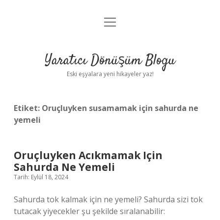
menüyü
Anasayfa
aç
Gizlilik Politikası
Yaratıcı Dönüşüm Blogu
Yasal Uyarı
Eski eşyalara yeni hikayeler yaz!
Hakkımızda
Etiket:
Oruçluyken susamamak için sahurda ne
yemeli
Oruçluyken Acıkmamak Için
Sahurda Ne Yemeli
Tarih: Eylül 18, 2024
Sahurda tok kalmak için ne yemeli? Sahurda sizi tok
tutacak yiyecekler şu şekilde sıralanabilir: