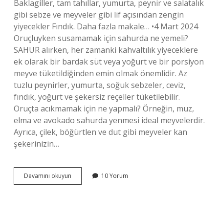
Baklagiller, tam tahıllar, yumurta, peynir ve salatalık
gibi sebze ve meyveler gibi lif açısından zengin
yiyecekler Fındık. Daha fazla makale… •4 Mart 2024
Oruçluyken susamamak için sahurda ne yemeli?
SAHUR alırken, her zamanki kahvaltılık yiyeceklere
ek olarak bir bardak süt veya yoğurt ve bir porsiyon
meyve tüketildiğinden emin olmak önemlidir. Az
tuzlu peynirler, yumurta, soğuk sebzeler, ceviz,
fındık, yoğurt ve şekersiz reçeller tüketilebilir.
Oruçta acıkmamak için ne yapmalı? Örneğin, muz,
elma ve avokado sahurda yenmesi ideal meyvelerdir.
Ayrıca, çilek, böğürtlen ve dut gibi meyveler kan
şekerinizin…
Oruçluyken
Devamını okuyun
10 Yorum
Acıkmamak
Için
Sahurda
Ne