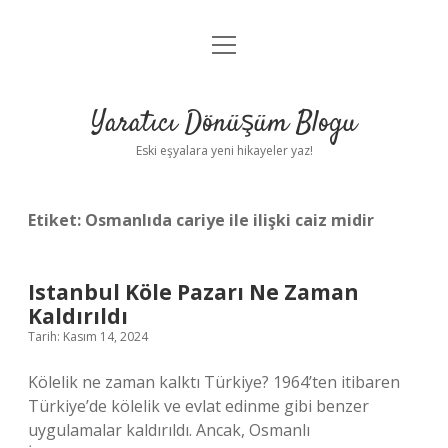
menüyü
Anasayfa
aç
Gizlilik Politikası
Yaratıcı Dönüşüm Blogu
Yasal Uyarı
Eski eşyalara yeni hikayeler yaz!
Hakkımızda
Etiket:
Osmanlıda cariye ile ilişki caiz midir
Istanbul Köle Pazarı Ne Zaman
Kaldırıldı
Tarih: Kasım 14, 2024
Kölelik ne zaman kalktı Türkiye? 1964’ten itibaren
Türkiye’de kölelik ve evlat edinme gibi benzer
uygulamalar kaldırıldı. Ancak, Osmanlı