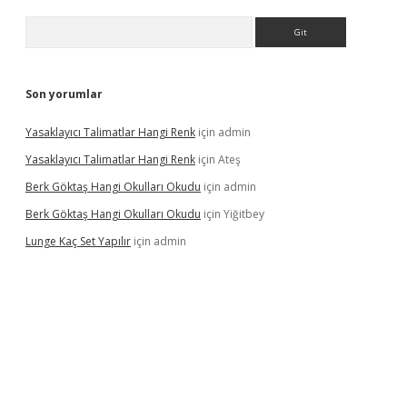
Arama
Son yorumlar
Yasaklayıcı Talimatlar Hangi Renk
için
admin
Yasaklayıcı Talimatlar Hangi Renk
için
Ateş
Berk Göktaş Hangi Okulları Okudu
için
admin
Berk Göktaş Hangi Okulları Okudu
için
Yiğitbey
Lunge Kaç Set Yapılır
için
admin
pera bahis