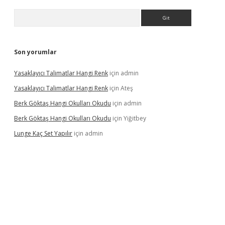
Arama
Son yorumlar
Yasaklayıcı Talimatlar Hangi Renk
için
admin
Yasaklayıcı Talimatlar Hangi Renk
için
Ateş
Berk Göktaş Hangi Okulları Okudu
için
admin
Berk Göktaş Hangi Okulları Okudu
için
Yiğitbey
Lunge Kaç Set Yapılır
için
admin
pera bahis