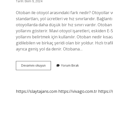
Tarih: Ekim 9, 2024
Otoban ile otoyol arasındaki fark nedir? Otoyollar ve
standartları, yol ücretleri ve hız sınırlarıdır. Bağlan
otoyollarda daha düşük bir hız sınırı vardır. Otoban y
yollarını gösterir. Mavi otoyol işaretleri, eskiden E-
yollarını belirtmek için kullanılır. Otoban nedir kıs
gidilebilen ve birkaç şeridi olan bir yoldur. Hızlı traf
ayrıca geniş yol da denir. Otobana…
Otoban
Devamını okuyun
Yorum Bırak
Nasıl
Bir
Yol
https://slaytajans.com
https://vivago.com.tr
https:/