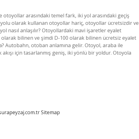
 otoyollar arasındaki temel fark, iki yol arasındaki geçiş
tı yolu olarak kullanan otoyollar hariç, otoyollar ücretsizdir ve
ol nasıl anlaşılır? Otoyollardaki mavi işaretler eyalet
5 olarak bilinen ve şimdi D-100 olarak bilinen ücretsiz eyalet
aca? Autobahn, otoban anlamına gelir. Otoyol, araba ile
ik akışı için tasarlanmış geniş, iki yönlü bir yoldur. Otoyola
/surapeyzaj.com.tr
Sitemap