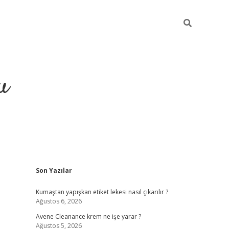
u
Sidebar
Son Yazılar
grand opera bahi
Kumaştan yapışkan etiket lekesi nasıl çıkarılır ?
Ağustos 6, 2026
Avene Cleanance krem ne işe yarar ?
Ağustos 5, 2026