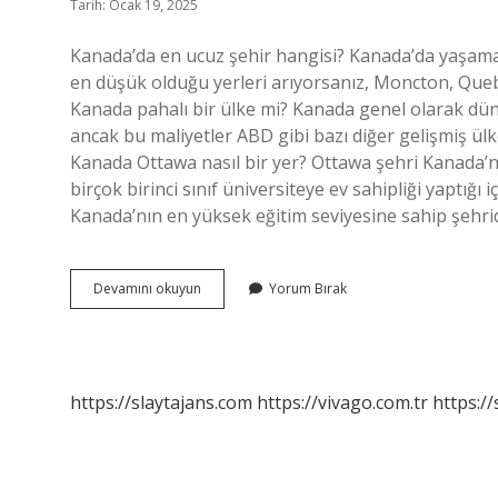
Tarih: Ocak 19, 2025
Kanada’da en ucuz şehir hangisi? Kanada’da yaşamak
en düşük olduğu yerleri arıyorsanız, Moncton, Quebec
Kanada pahalı bir ülke mi? Kanada genel olarak dün
ancak bu maliyetler ABD gibi bazı diğer gelişmiş ülke
Kanada Ottawa nasıl bir yer? Ottawa şehri Kanada’nı
birçok birinci sınıf üniversiteye ev sahipliği yaptığı
Kanada’nın en yüksek eğitim seviyesine sahip şehrid
Ottawa
Devamını okuyun
Yorum Bırak
Pahalı
Mı
https://slaytajans.com
https://vivago.com.tr
https:/