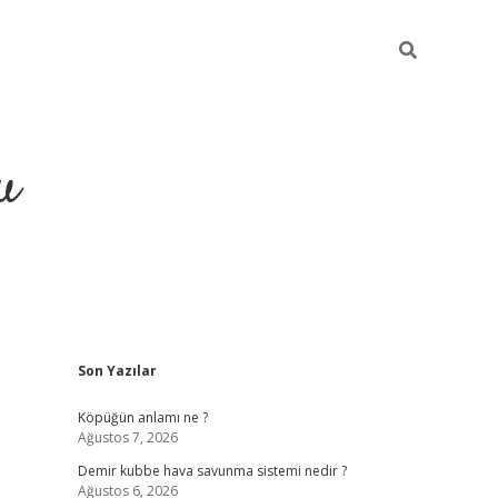
u
Sidebar
Son Yazılar
grand opera bahi
Köpüğün anlamı ne ?
Ağustos 7, 2026
Demir kubbe hava savunma sistemi nedir ?
Ağustos 6, 2026