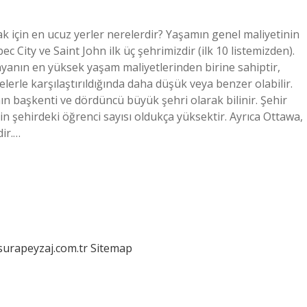
 için en ucuz yerler nerelerdir? Yaşamın genel maliyetinin
 City ve Saint John ilk üç şehrimizdir (ilk 10 listemizden).
yanın en yüksek yaşam maliyetlerinden birine sahiptir,
lerle karşılaştırıldığında daha düşük veya benzer olabilir.
n başkenti ve dördüncü büyük şehri olarak bilinir. Şehir
 için şehirdeki öğrenci sayısı oldukça yüksektir. Ayrıca Ottawa,
ir.…
/surapeyzaj.com.tr
Sitemap