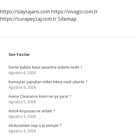
Kanununa
Göre
https://slaytajans.com
https://vivago.com.tr
Kişilik
https://surapeyzaj.com.tr
Sitemap
Ne
Zaman
Başlar
Sidebar
Son Yazılar
Demir kubbe hava savunma sistemi nedir ?
Ağustos 6, 2026
Kumaştan yapışkan etiket lekesi nasıl çıkarılır ?
Ağustos 6, 2026
Avene Cleanance krem ne işe yarar ?
Ağustos 5, 2026
Amok koşucusu ne anlatır ?
Ağustos 3, 2026
Abdüsselam neyi icat etmiştir ?
Ağustos 3, 2026