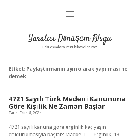
menüyü
Anasayfa
aç
Gizlilik Politikası
Yaratıcı Dönüşüm Blogu
Yasal Uyarı
Eski eşyalara yeni hikayeler yaz!
Hakkımızda
Etiket:
Paylaştırmanın ayın olarak yapılması ne
demek
4721 Sayılı Türk Medeni Kanununa
Göre Kişilik Ne Zaman Başlar
Tarih: Ekim 6, 2024
4721 sayılı kanuna göre erginlik kaç yaşın
doldurulmasıyla başlar? Madde 11 – Erginlik, 18