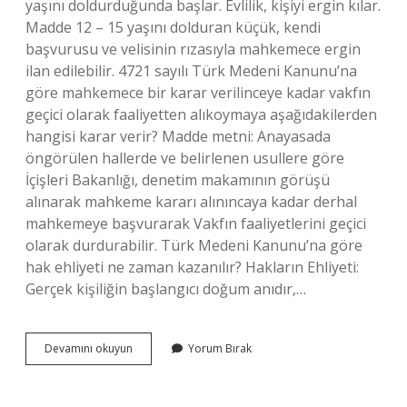
yaşını doldurduğunda başlar. Evlilik, kişiyi ergin kılar.
Madde 12 – 15 yaşını dolduran küçük, kendi
başvurusu ve velisinin rızasıyla mahkemece ergin
ilan edilebilir. 4721 sayılı Türk Medeni Kanunu’na
göre mahkemece bir karar verilinceye kadar vakfın
geçici olarak faaliyetten alıkoymaya aşağıdakilerden
hangisi karar verir? Madde metni: Anayasada
öngörülen hallerde ve belirlenen usullere göre
İçişleri Bakanlığı, denetim makamının görüşü
alınarak mahkeme kararı alınıncaya kadar derhal
mahkemeye başvurarak Vakfın faaliyetlerini geçici
olarak durdurabilir. Türk Medeni Kanunu’na göre
hak ehliyeti ne zaman kazanılır? Hakların Ehliyeti:
Gerçek kişiliğin başlangıcı doğum anıdır,…
4721
Devamını okuyun
Yorum Bırak
Sayılı
Türk
Medeni