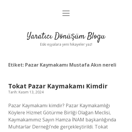
menüyü
Anasayfa
aç
Gizlilik Politikası
Yaratıcı Dönüşüm Blogu
Yasal Uyarı
Eski eşyalara yeni hikayeler yaz!
Hakkımızda
Etiket:
Pazar Kaymakamı Mustafa Akın nereli
Tokat Pazar Kaymakamı Kimdir
Tarih: Kasım 13, 2024
Pazar Kaymakamı kimdir? Pazar Kaymakamlığı
Köylere Hizmet Götürme Birliği Olağan Meclisi,
Kaymakamımız Sayın Hamza İNAM başkanlığında
Muhtarlar Derneği’nde gerçekleştirildi. Tokat