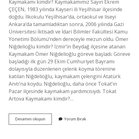
Kaymakamı kimdir? Kaymakamımız Sayın Ekrem
ÇEÇEN, 1983 yılında Kayseri ili Yeşilhisar ilçesinde
doğdu. İlkokulu Yeşilhisar’da, ortaokul ve liseyi
Ankara’da tamamladıktan sonra, 2006 yılında Gazi
Üniversitesi İktisadi ve İdari Bilimler Fakültesi Kamu
Yönetimi Bölümü’nden dereceyle mezun oldu. Ömer
Niğdelioğlu kimdir? İzmir’in Beydağ ilçesine atanan
Kaymakam Ömer Niğdelioğlu göreve başladı. Göreve
başladığı ilk gün 29 Ekim Cumhuriyet Bayramı
dolayısıyla düzenlenen çelenk koyma törenine
katılan Niğdelioğlu, kaymakam çelengini Atatürk
Anıtı’na koydu. Niğdelioğlu, daha önce Tokat’ın
Pazar ilçesinde kaymakam yardımcısıydı. Tokat
Artova Kaymakamı kimdir?…
Tokat
Devamını okuyun
Yorum Bırak
Pazar
Kaymakamı
Kimdir