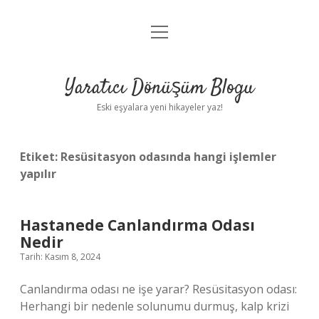
menüyü
Anasayfa
aç
Gizlilik Politikası
Yaratıcı Dönüşüm Blogu
Yasal Uyarı
Eski eşyalara yeni hikayeler yaz!
Hakkımızda
Etiket:
Resüsitasyon odasında hangi işlemler
yapılır
Hastanede Canlandırma Odası
Nedir
Tarih: Kasım 8, 2024
Canlandırma odası ne işe yarar? Resüsitasyon odası:
Herhangi bir nedenle solunumu durmuş, kalp krizi