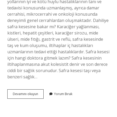
yollarının iyi ve kötü huylu hastalıklarının tanı ve
tedavisi konusunda uzmanlaşmış, ayrıca damar
cerrahisi, mikrocerrahi ve onkoloji konusunda
deneyimli genel cerrahlardan oluşmaktadır. Dahiliye
safra kesesine bakar mı? Karaciğer yağlanması,
kistleri, hepatit çeşitleri, karaciğer sirozu, mide
ülseri, mide fıtığı, gastrit ve reflü, safra kesesinde
taş ve kum oluşumu, iltihaplar iç hastalıkları
uzmanlarının tedavi ettiği hastalıklardır. Safra kesesi
için hangi doktora gitmek lazım? Safra kesesinin
iltihaplanmasına akut kolesistit denir ve son derece
ciddi bir sağlık sorunudur. Safra kesesi taşı veya
benzeri sağlık…
Safra
Devamını okuyun
Yorum Bırak
Kesesi
Için
Hangi
Doktora