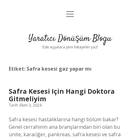
menüyü
Anasayfa
aç
Gizlilik Politikası
Yaratıcı Dönüşüm Blogu
Yasal Uyarı
Eski eşyalara yeni hikayeler yaz!
Hakkımızda
Etiket:
Safra kesesi gaz yapar mı
Safra Kesesi Için Hangi Doktora
Gitmeliyim
Tarih: Ekim 3, 2024
Safra kesesi hastalıklarına hangi bölüm bakar?
Genel cerrahinin ana branşlarından biri olan bu
ünite, karaciğer, pankreas, safra kesesi ve safra