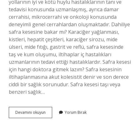
yollarının iyi ve kötü huylu hastalıklarının tanı ve
tedavisi konusunda uzmanlaşmış, ayrıca damar
cerrahisi, mikrocerrahi ve onkoloji konusunda
deneyimli genel cerrahlardan oluşmaktadır. Dahiliye
safra kesesine bakar mı? Karaciğer yağlanması,
kistleri, hepatit çeşitleri, karaciğer sirozu, mide
ülseri, mide fıtığı, gastrit ve reflü, safra kesesinde
taş ve kum oluşumu, iltihaplar iç hastalıkları
uzmanlarının tedavi ettiği hastalıklardır. Safra kesesi
için hangi doktora gitmek lazım? Safra kesesinin
iltihaplanmasına akut kolesistit denir ve son derece
ciddi bir sağlık sorunudur. Safra kesesi taşı veya
benzeri sağlık…
Safra
Devamını okuyun
Yorum Bırak
Kesesi
Için
Hangi
Doktora