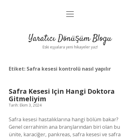
menüyü
Anasayfa
aç
Gizlilik Politikası
Yaratıcı Dönüşüm Blogu
Yasal Uyarı
Eski eşyalara yeni hikayeler yaz!
Hakkımızda
Etiket:
Safra kesesi kontrolü nasıl yapılır
Safra Kesesi Için Hangi Doktora
Gitmeliyim
Tarih: Ekim 3, 2024
Safra kesesi hastalıklarına hangi bölüm bakar?
Genel cerrahinin ana branşlarından biri olan bu
ünite, karaciğer, pankreas, safra kesesi ve safra