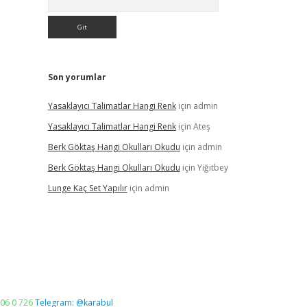
Son yorumlar
Yasaklayıcı Talimatlar Hangi Renk
için
admin
Yasaklayıcı Talimatlar Hangi Renk
için
Ateş
Berk Göktaş Hangi Okulları Okudu
için
admin
Berk Göktaş Hangi Okulları Okudu
için
Yiğitbey
Lunge Kaç Set Yapılır
için
admin
06 0 726
Telegram: @karabul