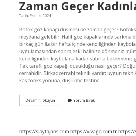
Zaman Geçer Kadınl
Tarih: Ekim 4, 2024
Botox göz kapağı düşmesi ne zaman geçer? Botoks 
meydana gelebilir. Hafif göz kapaklarında sarkma d
birkaç gün ila bir hafta içinde kendiliğinden kaybola
uygulamasından sonra eski halinize dönmeniz müm
kendiliğinden kaybolana kadar sabırla beklemeniz g
Tek taraflı göz kapağı düşüklüğü nasıl geçer? Doğuş
cerrahidir. Birkaç cerrahi teknik vardır; uygun tek
kas fonksiyonuna, düşürme testine…
Botox
Devamını okuyun
Yorum Bırak
Sonrası
Göz
Kapağı
Düşüklüğü
Ne
https://slaytajans.com
https://vivago.com.tr
https:/
Zaman