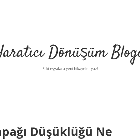
Yaratıcı Dönüşüm Blog
Eski eşyalara yeni hikayeler yaz!
apağı Düşüklüğü Ne