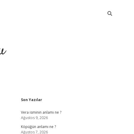
u
Sidebar
Son Yazılar
grand opera bahi
Vera isminin anlamı ne ?
Ağustos 9, 2026
Köpüğün anlamı ne ?
Ağustos 7, 2026