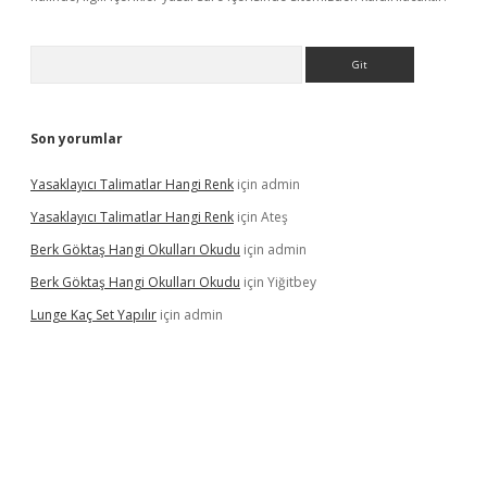
Arama
Son yorumlar
Yasaklayıcı Talimatlar Hangi Renk
için
admin
Yasaklayıcı Talimatlar Hangi Renk
için
Ateş
Berk Göktaş Hangi Okulları Okudu
için
admin
Berk Göktaş Hangi Okulları Okudu
için
Yiğitbey
Lunge Kaç Set Yapılır
için
admin
nd opera bahis