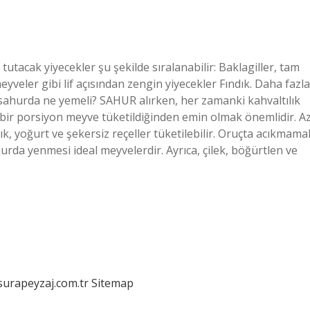
utacak yiyecekler şu şekilde sıralanabilir: Baklagiller, tam
eyveler gibi lif açısından zengin yiyecekler Fındık. Daha fazla
ahurda ne yemeli? SAHUR alırken, her zamanki kahvaltılık
 bir porsiyon meyve tüketildiğinden emin olmak önemlidir. A
ık, yoğurt ve şekersiz reçeller tüketilebilir. Oruçta acıkmama
rda yenmesi ideal meyvelerdir. Ayrıca, çilek, böğürtlen ve
/surapeyzaj.com.tr
Sitemap