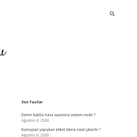
u
Sidebar
Son Yazılar
grand opera bah
Demir kubbe hava savunma sistemi nedir ?
Ağustos 6, 2026
Kumaştan yapışkan etiket lekesi nasıl çıkarılır ?
Ağustos 6, 2026