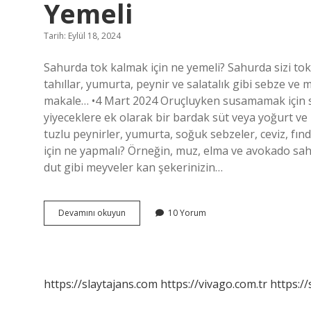
Yemeli
Tarih: Eylül 18, 2024
Sahurda tok kalmak için ne yemeli? Sahurda sizi tok t
tahıllar, yumurta, peynir ve salatalık gibi sebze ve m
makale… •4 Mart 2024 Oruçluyken susamamak için s
yiyeceklere ek olarak bir bardak süt veya yoğurt ve
tuzlu peynirler, yumurta, soğuk sebzeler, ceviz, fınd
için ne yapmalı? Örneğin, muz, elma ve avokado sahu
dut gibi meyveler kan şekerinizin…
Oruçluyken
Devamını okuyun
10 Yorum
Acıkmamak
Için
Sahurda
Ne
Yemeli
https://slaytajans.com
https://vivago.com.tr
https:/