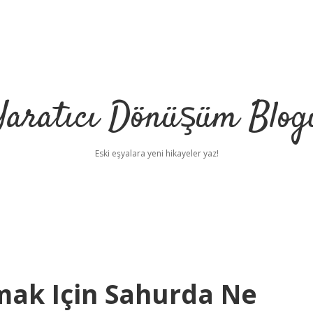
Yaratıcı Dönüşüm Blog
Eski eşyalara yeni hikayeler yaz!
ak Için Sahurda Ne