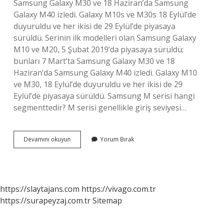
Samsung Galaxy M30 ve 18 Haziran’da Samsung
Galaxy M40 izledi. Galaxy M10s ve M30s 18 Eylül’de
duyuruldu ve her ikisi de 29 Eylül’de piyasaya
sürüldü. Serinin ilk modelleri olan Samsung Galaxy
M10 ve M20, 5 Şubat 2019’da piyasaya sürüldü;
bunları 7 Mart’ta Samsung Galaxy M30 ve 18
Haziran’da Samsung Galaxy M40 izledi. Galaxy M10
ve M30, 18 Eylül’de duyuruldu ve her ikisi de 29
Eylül’de piyasaya sürüldü. Samsung M serisi hangi
segmenttedir? M serisi genellikle giriş seviyesi…
Samsung
Devamını okuyun
Yorum Bırak
Galaxy
M
Serisi
Ne
Zaman
https://slaytajans.com
https://vivago.com.tr
Çıktı
https://surapeyzaj.com.tr
Sitemap