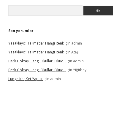
Arama
Son yorumlar
Yasaklayıcı Talimatlar Hangi Renk
için
admin
Yasaklayıcı Talimatlar Hangi Renk
için
Ateş
Berk Göktaş Hangi Okulları Okudu
için
admin
Berk Göktaş Hangi Okulları Okudu
için
Yiğitbey
Lunge Kaç Set Yapılır
için
admin
pera bahis