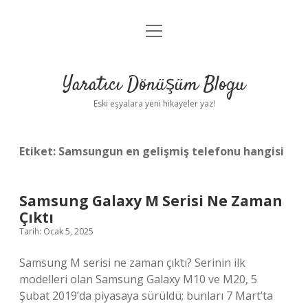
menüyü
Anasayfa
aç
Gizlilik Politikası
Yaratıcı Dönüşüm Blogu
Yasal Uyarı
Eski eşyalara yeni hikayeler yaz!
Hakkımızda
Etiket:
Samsungun en gelişmiş telefonu hangisi
Samsung Galaxy M Serisi Ne Zaman
Çıktı
Tarih: Ocak 5, 2025
Samsung M serisi ne zaman çıktı? Serinin ilk
modelleri olan Samsung Galaxy M10 ve M20, 5
Şubat 2019’da piyasaya sürüldü; bunları 7 Mart’ta