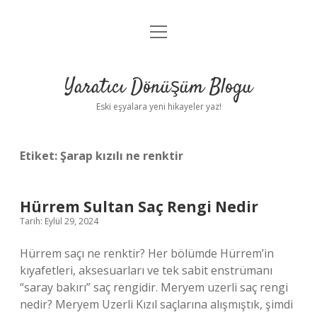
menüyü
Anasayfa
aç
Gizlilik Politikası
Yaratıcı Dönüşüm Blogu
Yasal Uyarı
Eski eşyalara yeni hikayeler yaz!
Hakkımızda
Etiket:
Şarap kızılı ne renktir
Hürrem Sultan Saç Rengi Nedir
Tarih: Eylül 29, 2024
Hürrem saçı ne renktir? Her bölümde Hürrem’in
kıyafetleri, aksesuarları ve tek sabit enstrümanı
“saray bakırı” saç rengidir. Meryem uzerli saç rengi
nedir? Meryem Uzerli Kızıl saçlarına alışmıştık, şimdi