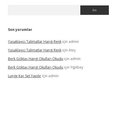
Arama
Son yorumlar
Yasaklayıcı Talimatlar Hangi Renk
için
admin
Yasaklayıcı Talimatlar Hangi Renk
için
Ateş
Berk Göktaş Hangi Okulları Okudu
için
admin
Berk Göktaş Hangi Okulları Okudu
için
Yiğitbey
Lunge Kaç Set Yapılır
için
admin
pera bahis