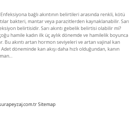
 Enfeksiyona bağlı akıntının belirtileri arasında renkli, kötü
ıntılar bakteri, mantar veya parazitlerden kaynaklanabilir. Sar
siyon belirtisidir. Sarı akıntı gebelik belirtisi olabilir mi?
cak çoğu hamile kadın ilk üç aylık dönemde ve hamilelik boyunca
r. Bu akıntı artan hormon seviyeleri ve artan vajinal kan
r? Adet döneminde kan akışı daha hızlı olduğundan, kanın
zaman…
/surapeyzaj.com.tr
Sitemap