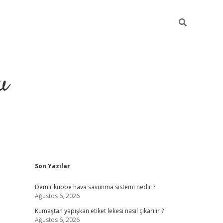
u
Sidebar
Son Yazılar
grand opera ba
Demir kubbe hava savunma sistemi nedir ?
Ağustos 6, 2026
Kumaştan yapışkan etiket lekesi nasıl çıkarılır ?
Ağustos 6, 2026