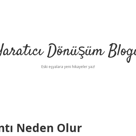
Yaratıcı Dönüşüm Blog
Eski eşyalara yeni hikayeler yaz!
ıntı Neden Olur