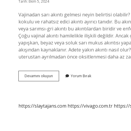
Tarih: Ekim 5, 2024
Vajinadan sarı akıntı gelmesi neyin belirtisi olabilir?
kokulu ve rahatsız edici akıntı ayırıcı tanıdır. Bu ak
veya sarımsı-gri akıntı bu akıntılardan biridir ve enfek
Çoğu vajinal akıntı hamilelikle ilişkili değildir. An
yapışkan, beyaz veya soluk sarı mukus akıntısı yapa
akışından kaynaklanır. Adete yakın akıntı nasıl olu
uterustan ayrılmadan önce oksitlenmesi daha az 
Adet
Devamını okuyun
Yorum Bırak
Öncesi
Sarı
Akıntı
Neden
Olur
https://slaytajans.com
https://vivago.com.tr
https:/