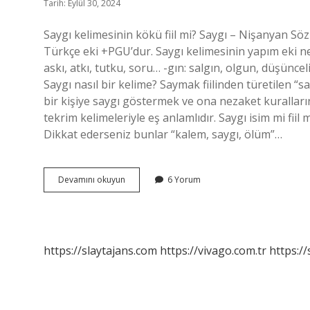
Tarih: Eylül 30, 2024
Saygı kelimesinin kökü fiil mi? Saygı – Nişanyan Söz
Türkçe eki +PGU’dur. Saygı kelimesinin yapım eki nedi
askı, atkı, tutku, soru… -gın: salgın, olgun, düşüncel
Saygı nasıl bir kelime? Saymak fiilinden türetilen “say
bir kişiye saygı göstermek ve ona nezaket kurallar
tekrim kelimeleriyle eş anlamlıdır. Saygı isim mi fiil mi
Dikkat ederseniz bunlar “kalem, saygı, ölüm”…
Saygı
Devamını okuyun
6 Yorum
Türemiş
Kelime
Mi
https://slaytajans.com
https://vivago.com.tr
https:/