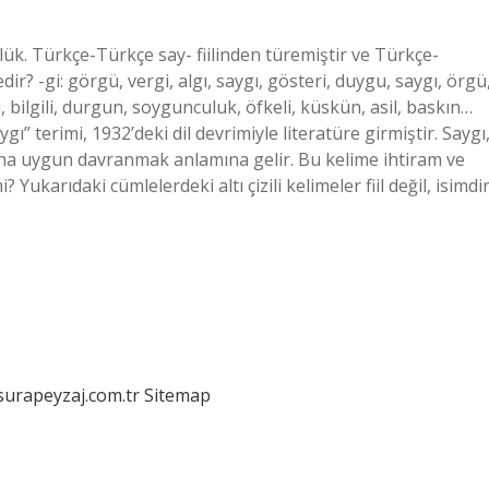
lük. Türkçe-Türkçe say- fiilinden türemiştir ve Türkçe-
r? -gi: görgü, vergi, algı, saygı, gösteri, duygu, saygı, örgü
i, bilgili, durgun, soygunculuk, öfkeli, küskün, asil, baskın…
gı” terimi, 1932’deki dil devrimiyle literatüre girmiştir. Saygı
ına uygun davranmak anlamına gelir. Bu kelime ihtiram ve
? Yukarıdaki cümlelerdeki altı çizili kelimeler fiil değil, isimdir
/surapeyzaj.com.tr
Sitemap