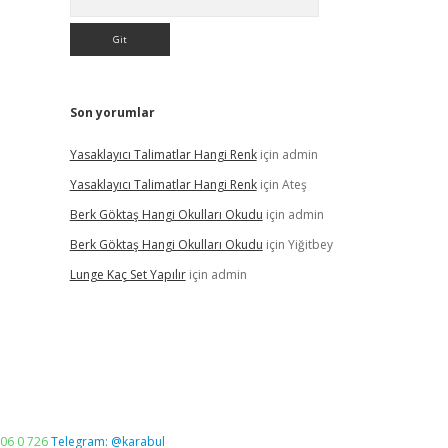
Son yorumlar
Yasaklayıcı Talimatlar Hangi Renk
için
admin
Yasaklayıcı Talimatlar Hangi Renk
için
Ateş
Berk Göktaş Hangi Okulları Okudu
için
admin
Berk Göktaş Hangi Okulları Okudu
için
Yiğitbey
Lunge Kaç Set Yapılır
için
admin
06 0 726
Telegram: @karabul