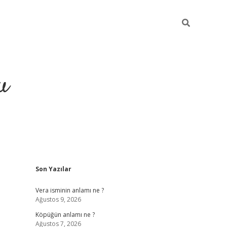
u
Sidebar
Son Yazılar
grand opera bahi
Vera isminin anlamı ne ?
Ağustos 9, 2026
Köpüğün anlamı ne ?
Ağustos 7, 2026