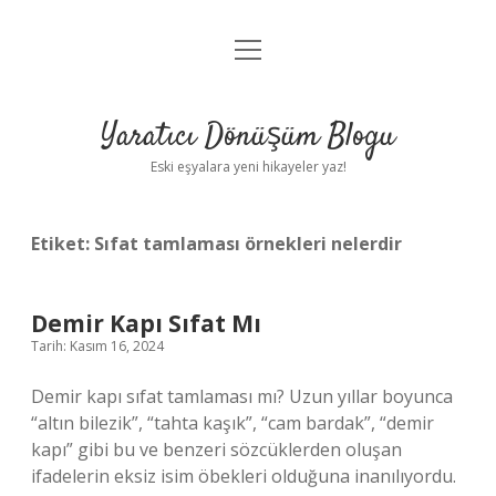
menüyü
Anasayfa
aç
Gizlilik Politikası
Yaratıcı Dönüşüm Blogu
Yasal Uyarı
Eski eşyalara yeni hikayeler yaz!
Hakkımızda
Etiket:
Sıfat tamlaması örnekleri nelerdir
Demir Kapı Sıfat Mı
Tarih: Kasım 16, 2024
Demir kapı sıfat tamlaması mı? Uzun yıllar boyunca
“altın bilezik”, “tahta kaşık”, “cam bardak”, “demir
kapı” gibi bu ve benzeri sözcüklerden oluşan
ifadelerin eksiz isim öbekleri olduğuna inanılıyordu.