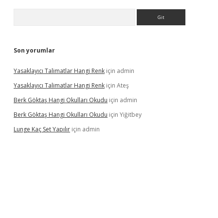
Arama
Son yorumlar
Yasaklayıcı Talimatlar Hangi Renk
için
admin
Yasaklayıcı Talimatlar Hangi Renk
için
Ateş
Berk Göktaş Hangi Okulları Okudu
için
admin
Berk Göktaş Hangi Okulları Okudu
için
Yiğitbey
Lunge Kaç Set Yapılır
için
admin
pera bahis