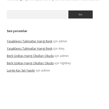
Arama
Son yorumlar
Yasaklayıcı Talimatlar Hangi Renk
için
admin
Yasaklayıcı Talimatlar Hangi Renk
için
Ateş
Berk Göktaş Hangi Okulları Okudu
için
admin
Berk Göktaş Hangi Okulları Okudu
için
Yiğitbey
Lunge Kaç Set Yapılır
için
admin
pera bahis