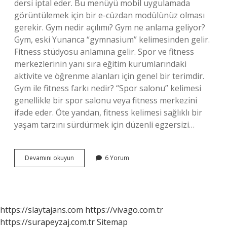
dersi iptal eder. Bu menüyü mobil uygulamada
görüntülemek için bir e-cüzdan modülünüz olması
gerekir. Gym nedir açılımı? Gym ne anlama geliyor?
Gym, eski Yunanca “gymnasium” kelimesinden gelir.
Fitness stüdyosu anlamına gelir. Spor ve fitness
merkezlerinin yanı sıra eğitim kurumlarındaki
aktivite ve öğrenme alanları için genel bir terimdir.
Gym ile fitness farkı nedir? “Spor salonu” kelimesi
genellikle bir spor salonu veya fitness merkezini
ifade eder. Öte yandan, fitness kelimesi sağlıklı bir
yaşam tarzını sürdürmek için düzenli egzersizi…
Gym
Devamını okuyun
6 Yorum
Pro
Nedir
https://slaytajans.com
https://vivago.com.tr
https://surapeyzaj.com.tr
Sitemap