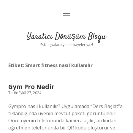
menüyü
Anasayfa
aç
Gizlilik Politikası
Yaratıcı Dönüşüm Blogu
Yasal Uyarı
Eski eşyalara yeni hikayeler yaz!
Hakkımızda
Etiket:
Smart fitness nasıl kullanılır
Gym Pro Nedir
Tarih: Eylül 27, 2024
Gympro nasıl kullanılır? Uygulamada “Ders Başlat”a
tıklandığında üyenin mevcut paketi görüntülenir.
Önce üyenin telefonunda kamera açılır, ardından
öğretmen telefonunda bir QR kodu oluşturur ve