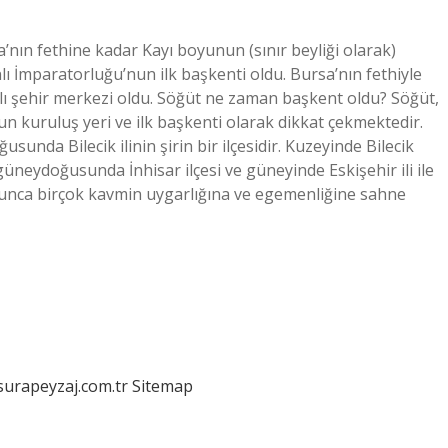
’nın fethine kadar Kayı boyunun (sınır beyliği olarak)
lı İmparatorluğu’nun ilk başkenti oldu. Bursa’nın fethiyle
lı şehir merkezi oldu. Söğüt ne zaman başkent oldu? Söğüt,
n kuruluş yeri ve ilk başkenti olarak dikkat çekmektedir.
unda Bilecik ilinin şirin bir ilçesidir. Kuzeyinde Bilecik
neydoğusunda İnhisar ilçesi ve güneyinde Eskişehir ili ile
oyunca birçok kavmin uygarlığına ve egemenliğine sahne
/surapeyzaj.com.tr
Sitemap