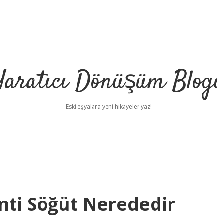
Yaratıcı Dönüşüm Blog
Eski eşyalara yeni hikayeler yaz!
nti Söğüt Nerededir