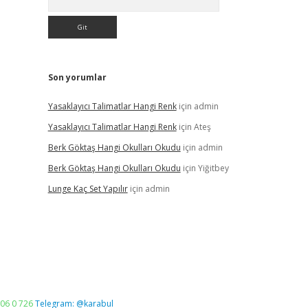
Son yorumlar
Yasaklayıcı Talimatlar Hangi Renk
için
admin
Yasaklayıcı Talimatlar Hangi Renk
için
Ateş
Berk Göktaş Hangi Okulları Okudu
için
admin
Berk Göktaş Hangi Okulları Okudu
için
Yiğitbey
Lunge Kaç Set Yapılır
için
admin
06 0 726
Telegram: @karabul