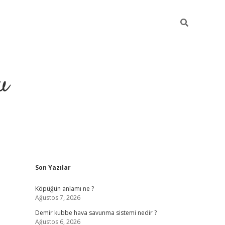
u
Sidebar
Son Yazılar
grand opera bahi
Köpüğün anlamı ne ?
Ağustos 7, 2026
Demir kubbe hava savunma sistemi nedir ?
Ağustos 6, 2026