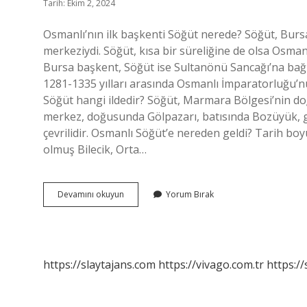
Tarih: Ekim 2, 2024
Osmanlı’nın ilk başkenti Söğüt nerede? Söğüt, Bursa
merkeziydi. Söğüt, kısa bir süreliğine de olsa Osman
Bursa başkent, Söğüt ise Sultanönü Sancağı’na bağ
1281-1335 yılları arasında Osmanlı İmparatorluğu’nu
Söğüt hangi ildedir? Söğüt, Marmara Bölgesi’nin doğus
merkez, doğusunda Gölpazarı, batısında Bozüyük, gü
çevrilidir. Osmanlı Söğüt’e nereden geldi? Tarih b
olmuş Bilecik, Orta…
Türkiyenin
Devamını okuyun
Yorum Bırak
Ilk
Başkenti
Söğüt
Nerededir
https://slaytajans.com
https://vivago.com.tr
https:/