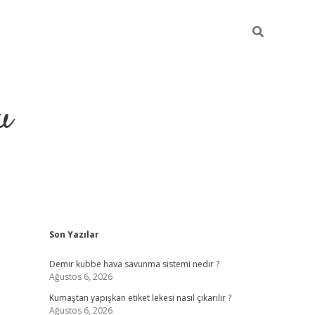
u
Sidebar
Son Yazılar
grand opera bahis
Demir kubbe hava savunma sistemi nedir ?
Ağustos 6, 2026
Kumaştan yapışkan etiket lekesi nasıl çıkarılır ?
Ağustos 6, 2026