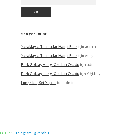
Son yorumlar
Yasaklayıcı Talimatlar Hangi Renk
için
admin
Yasaklayıcı Talimatlar Hangi Renk
için
Ateş
Berk Göktaş Hangi Okulları Okudu
için
admin
Berk Göktaş Hangi Okulları Okudu
için
Yiğitbey
Lunge Kaç Set Yapılır
için
admin
06 0 726
Telegram: @karabul