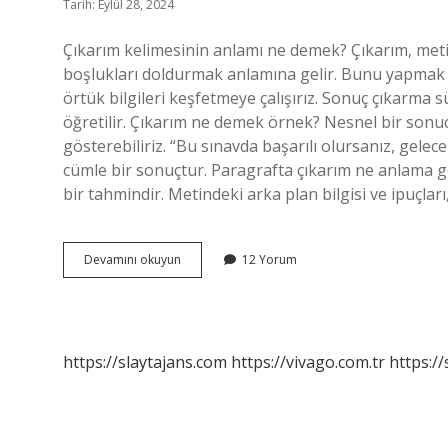
Tarih: Eylül 28, 2024
Çıkarım kelimesinin anlamı ne demek? Çıkarım, met
boşlukları doldurmak anlamına gelir. Bunu yapmak 
örtük bilgileri keşfetmeye çalışırız. Sonuç çıkarma sü
öğretilir. Çıkarım ne demek örnek? Nesnel bir sonu
gösterebiliriz. “Bu sınavda başarılı olursanız, gelece
cümle bir sonuçtur. Paragrafta çıkarım ne anlama gel
bir tahmindir. Metindeki arka plan bilgisi ve ipuçla
Sosyal
Devamını okuyun
12 Yorum
Çıkarım
Ne
Demek
https://slaytajans.com
https://vivago.com.tr
https:/