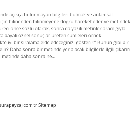
inde açıkça bulunmayan bilgileri bulmak ve anlamsal
için bilinenden bilinmeyene doğru hareket eder ve metindek
reci önce sözlü olarak, sonra da yazılı metinler aracılığıyla
ca dayalı öznel sonuçlar üreten cümleleri örnek
kte iyi bir sıralama elde edeceğinizi gösterir.” Bunun gibi bir
ir? Daha sonra bir metinde yer alacak bilgilerle ilgili çıkarı
rı, metinde daha sonra ne…
/surapeyzaj.com.tr
Sitemap