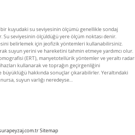
 bir kuyudaki su seviyesinin ölçümü genellikle sondaj
 Su seviyesinin ölçüldüğü yere ölçüm noktası denir.
esini belirlemek için jeofizik yöntemleri kullanabilirsiniz.
arak suyun yerini ve hareketini tahmin etmeye yardımcı olur.
omografisi (ERT), manyetotellürik yöntemler ve yeraltı radar
ihazları kullanarak ve toprağın geçirgenliğini
ve büyüklüğü hakkında sonuçlar çıkarabilirler. Yeraltındaki
lunursa, suyun varlığı neredeyse…
/surapeyzaj.com.tr
Sitemap