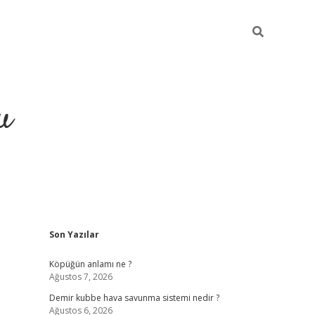
u
Sidebar
Son Yazılar
grand opera bah
Köpüğün anlamı ne ?
Ağustos 7, 2026
Demir kubbe hava savunma sistemi nedir ?
Ağustos 6, 2026