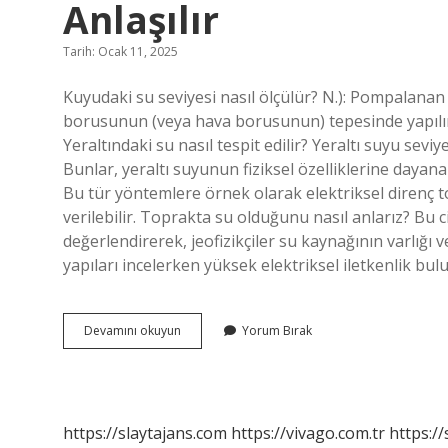
Anlaşılır
Tarih: Ocak 11, 2025
Kuyudaki su seviyesi nasıl ölçülür? N.): Pompalanan
borusunun (veya hava borusunun) tepesinde yapılır.
Yeraltındaki su nasıl tespit edilir? Yeraltı suyu seviy
Bunlar, yeraltı suyunun fiziksel özelliklerine dayan
Bu tür yöntemlere örnek olarak elektriksel direnç t
verilebilir. Toprakta su olduğunu nasıl anlarız? Bu c
değerlendirerek, jeofizikçiler su kaynağının varlığı 
yapıları incelerken yüksek elektriksel iletkenlik bu
Sondaj
Devamını okuyun
Yorum Bırak
Kuyusunda
Su
Olup
Olmadığı
Nasıl
https://slaytajans.com
https://vivago.com.tr
https:/
Anlaşılır