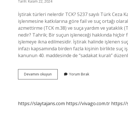
Tarih: Kasım 22, 2024
İştirak türleri nelerdir TCK? 5237 sayılı Türk Ceza 
işlenmesine katkılarına göre fail ve suç ortağı olara
azmettirme (TCK m.38) ve suça yardım ve yataklık (
nedir? Tahrik; Bir suçun işleneceği hakkında hiçbir 
işlemeye ikna edilmesidir. İştirak halinde işlenen 
infazı kapsamında birden fazla kişinin birlikte suç iş
kanunun 40. maddesinde de “sadakat kuralı” düzenlen
Azmettirme
Devamını okuyun
Yorum Bırak
Iştirak
Türü
Mü
https://slaytajans.com
https://vivago.com.tr
https:/