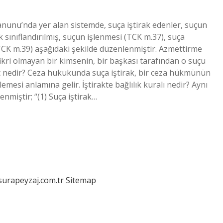
Kanunu’nda yer alan sistemde, suça iştirak edenler, suçun
k sınıflandırılmış, suçun işlenmesi (TCK m.37), suça
TCK m.39) aşağıdaki şekilde düzenlenmiştir. Azmettirme
fikri olmayan bir kimsenin, bir başkası tarafından o suçu
suç nedir? Ceza hukukunda suça iştirak, bir ceza hükmünün
lemesi anlamına gelir. İştirakte bağlılık kuralı nedir? Aynı
miştir; “(1) Suça iştirak…
/surapeyzaj.com.tr
Sitemap