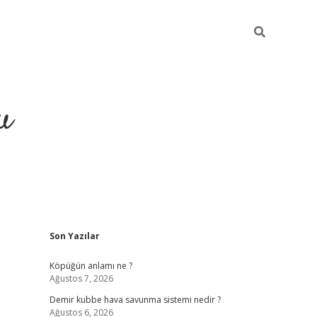
u
Sidebar
Son Yazılar
grand opera bahi
Köpüğün anlamı ne ?
Ağustos 7, 2026
Demir kubbe hava savunma sistemi nedir ?
Ağustos 6, 2026