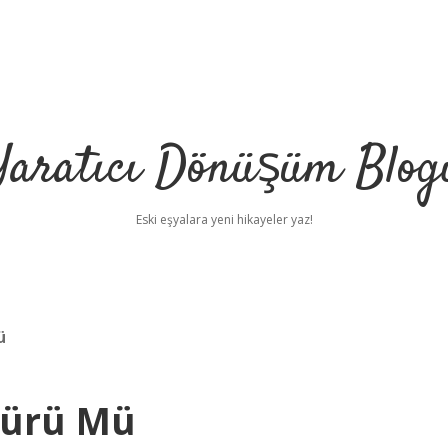
Yaratıcı Dönüşüm Blog
Eski eşyalara yeni hikayeler yaz!
ü
Türü Mü