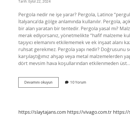
Tarih: Eylül 22, 2024
Pergola nedir ne işe yarar? Pergola, Latince “pergu
İtalyanca’da gölge anlamında kullanılır. Pergola, açı
bir alan yaratan bir tentedir. Pergola yasal mı? Ma
merak ediyorsanız, yönetmelikte “hafif malzeme kulla
taşıyıcı elemanını etkilememek ve ek inşaat alanı 
ruhsat gerekmez. Pergola yapı nedir? Doğrusunu sö
karşılaştığımız ahşap veya metal malzemelerden yapı
dört mevsim hava koşullarından etkilenmeden üst…
Pergola
Devamını okuyun
10 Yorum
Ve
Sundurma
Nedir
https://slaytajans.com
https://vivago.com.tr
https:/