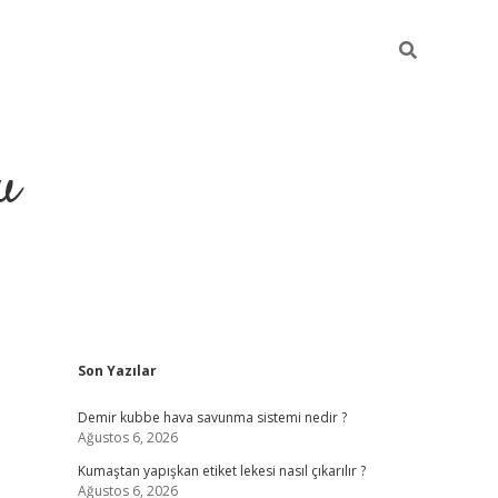
u
Sidebar
Son Yazılar
grand opera bahi
Demir kubbe hava savunma sistemi nedir ?
Ağustos 6, 2026
Kumaştan yapışkan etiket lekesi nasıl çıkarılır ?
Ağustos 6, 2026