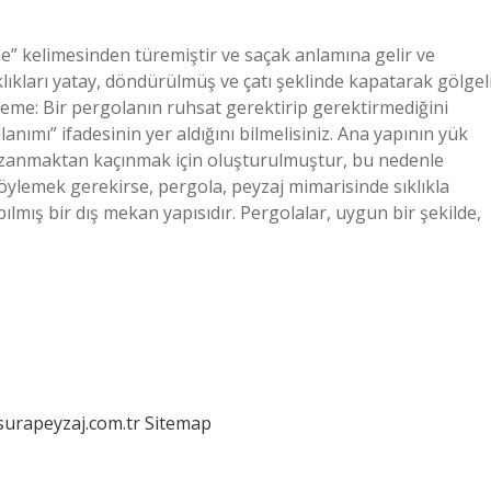
le” kelimesinden türemiştir ve saçak anlamına gelir ve
klıkları yatay, döndürülmüş ve çatı şeklinde kapatarak gölgel
lzeme: Bir pergolanın ruhsat gerektirip gerektirmediğini
nımı” ifadesinin yer aldığını bilmelisiniz. Ana yapının yük
kazanmaktan kaçınmak için oluşturulmuştur, bu nedenle
ylemek gerekirse, pergola, peyzaj mimarisinde sıklıkla
lmış bir dış mekan yapısıdır. Pergolalar, uygun bir şekilde,
/surapeyzaj.com.tr
Sitemap