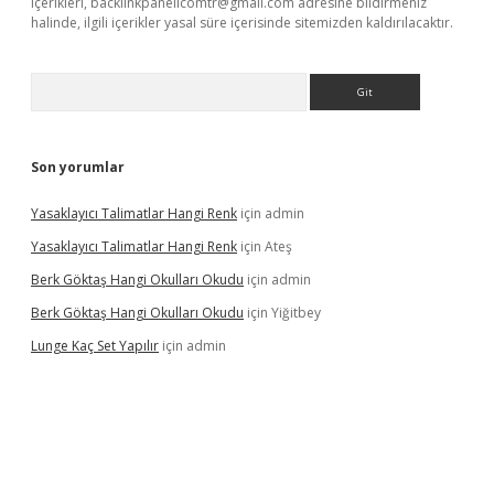
içerikleri,
backlinkpanelicomtr@gmail.com
adresine bildirmeniz
halinde, ilgili içerikler yasal süre içerisinde sitemizden kaldırılacaktır.
Arama
Son yorumlar
Yasaklayıcı Talimatlar Hangi Renk
için
admin
Yasaklayıcı Talimatlar Hangi Renk
için
Ateş
Berk Göktaş Hangi Okulları Okudu
için
admin
Berk Göktaş Hangi Okulları Okudu
için
Yiğitbey
Lunge Kaç Set Yapılır
için
admin