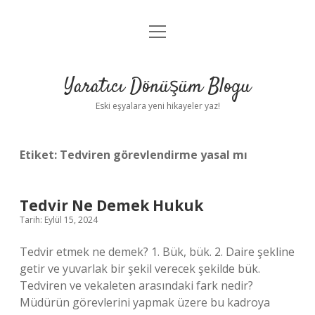
menüyü
Anasayfa
aç
Gizlilik Politikası
Yaratıcı Dönüşüm Blogu
Yasal Uyarı
Eski eşyalara yeni hikayeler yaz!
Hakkımızda
Etiket:
Tedviren görevlendirme yasal mı
Tedvir Ne Demek Hukuk
Tarih: Eylül 15, 2024
Tedvir etmek ne demek? 1. Bük, bük. 2. Daire şekline
getir ve yuvarlak bir şekil verecek şekilde bük.
Tedviren ve vekaleten arasındaki fark nedir?
Müdürün görevlerini yapmak üzere bu kadroya