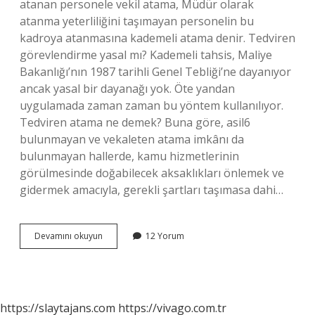
atanan personele vekil atama, Müdür olarak
atanma yeterliliğini taşımayan personelin bu
kadroya atanmasına kademeli atama denir. Tedviren
görevlendirme yasal mı? Kademeli tahsis, Maliye
Bakanlığı’nın 1987 tarihli Genel Tebliği’ne dayanıyor
ancak yasal bir dayanağı yok. Öte yandan
uygulamada zaman zaman bu yöntem kullanılıyor.
Tedviren atama ne demek? Buna göre, asil6
bulunmayan ve vekaleten atama imkânı da
bulunmayan hallerde, kamu hizmetlerinin
görülmesinde doğabilecek aksaklıkları önlemek ve
gidermek amacıyla, gerekli şartları taşımasa dahi…
Tedvir
Devamını okuyun
12 Yorum
Ne
Demek
Hukuk
https://slaytajans.com
https://vivago.com.tr