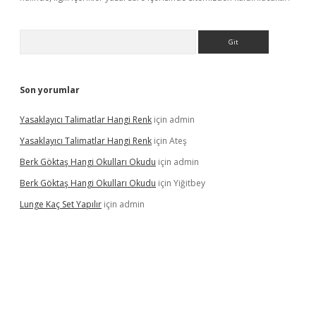
Arama
Son yorumlar
Yasaklayıcı Talimatlar Hangi Renk
için
admin
Yasaklayıcı Talimatlar Hangi Renk
için
Ateş
Berk Göktaş Hangi Okulları Okudu
için
admin
Berk Göktaş Hangi Okulları Okudu
için
Yiğitbey
Lunge Kaç Set Yapılır
için
admin
era bahis