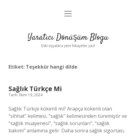
menüyü
Anasayfa
aç
Gizlilik Politikası
Yaratıcı Dönüşüm Blogu
Yasal Uyarı
Eski eşyalara yeni hikayeler yaz!
Hakkımızda
Etiket:
Teşekkür hangi dilde
Sağlık Türkçe Mi
Tarih: Ekim 19, 2024
Sağlık Türkçe kökenli mi? Arapça kökenli olan
“sihhat” kelimesi, “sağlık” kelimesinden türemiştir ve
“sağlık muayenesi”, “sağlık sorunları”, “sağlık
bakımı” anlamına gelir. Daha sonra sağlık sigortası,