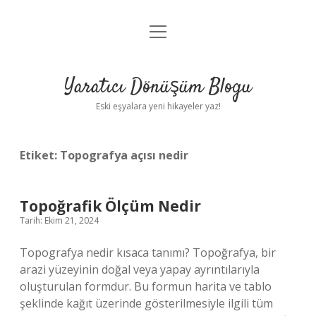
menüyü
Anasayfa
aç
Gizlilik Politikası
Yaratıcı Dönüşüm Blogu
Yasal Uyarı
Eski eşyalara yeni hikayeler yaz!
Hakkımızda
Etiket:
Topografya açısı nedir
Topoğrafik Ölçüm Nedir
Tarih: Ekim 21, 2024
Topografya nedir kısaca tanımı? Topoğrafya, bir
arazi yüzeyinin doğal veya yapay ayrıntılarıyla
oluşturulan formdur. Bu formun harita ve tablo
şeklinde kağıt üzerinde gösterilmesiyle ilgili tüm