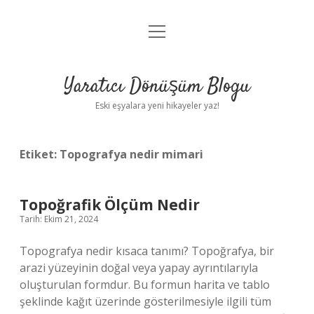
menüyü
Anasayfa
aç
Gizlilik Politikası
Yaratıcı Dönüşüm Blogu
Yasal Uyarı
Eski eşyalara yeni hikayeler yaz!
Hakkımızda
Etiket:
Topografya nedir mimari
Topoğrafik Ölçüm Nedir
Tarih: Ekim 21, 2024
Topografya nedir kısaca tanımı? Topoğrafya, bir
arazi yüzeyinin doğal veya yapay ayrıntılarıyla
oluşturulan formdur. Bu formun harita ve tablo
şeklinde kağıt üzerinde gösterilmesiyle ilgili tüm