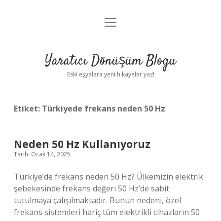
menüyü
Anasayfa
aç
Gizlilik Politikası
Yaratıcı Dönüşüm Blogu
Yasal Uyarı
Eski eşyalara yeni hikayeler yaz!
Hakkımızda
Etiket:
Türkiyede frekans neden 50 Hz
Neden 50 Hz Kullanıyoruz
Tarih: Ocak 14, 2025
Türkiye’de frekans neden 50 Hz? Ülkemizin elektrik
şebekesinde frekans değeri 50 Hz’de sabit
tutulmaya çalışılmaktadır. Bunun nedeni, özel
frekans sistemleri hariç tüm elektrikli cihazların 50