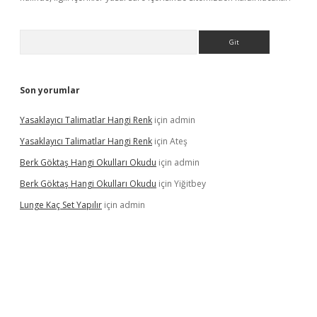
Arama
Son yorumlar
Yasaklayıcı Talimatlar Hangi Renk
için
admin
Yasaklayıcı Talimatlar Hangi Renk
için
Ateş
Berk Göktaş Hangi Okulları Okudu
için
admin
Berk Göktaş Hangi Okulları Okudu
için
Yiğitbey
Lunge Kaç Set Yapılır
için
admin
pera bahis