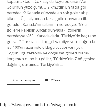
kapatmaktadır. Çok sayıda koyu bulunan Van
Gölü’nün yüzölçümü 3,2 km2’dir. En fazla göl
nerededir? Kanada dünyada en çok göle sahip
ülkedir. Üç milyondan fazla gölle dünyanın ilk
gölüdür. Kanada’nın alanının neredeyse %9’u
göllerle kaplıdır. Ancak dünyadaki göllerin
neredeyse %60’ı Kanada’dadır. Türkiye’de kaç tane
göl var? Türkiye’de kaç göl var diye sorulduğunda
ise 100’ün üzerinde olduğu cevabı veriliyor.
Çoğunluğu tektonik ve doğal set gölleri olarak
karşımıza çıkan bu göller, Türkiye’nin 7 bölgesine
dağılmış durumda. Türkiye’nin…
En
Devamını okuyun
12 Yorum
Çok
Göl
Hangi
Ilde
https://slaytajans.com
https://vivago.com.tr