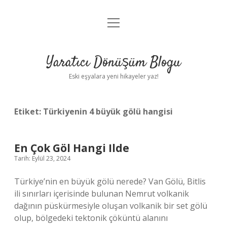
menüyü
Anasayfa
aç
Gizlilik Politikası
Yaratıcı Dönüşüm Blogu
Yasal Uyarı
Eski eşyalara yeni hikayeler yaz!
Hakkımızda
Etiket:
Türkiyenin 4 büyük gölü hangisi
En Çok Göl Hangi Ilde
Tarih: Eylül 23, 2024
Türkiye’nin en büyük gölü nerede? Van Gölü, Bitlis
ili sınırları içerisinde bulunan Nemrut volkanik
dağının püskürmesiyle oluşan volkanik bir set gölü
olup, bölgedeki tektonik çöküntü alanını