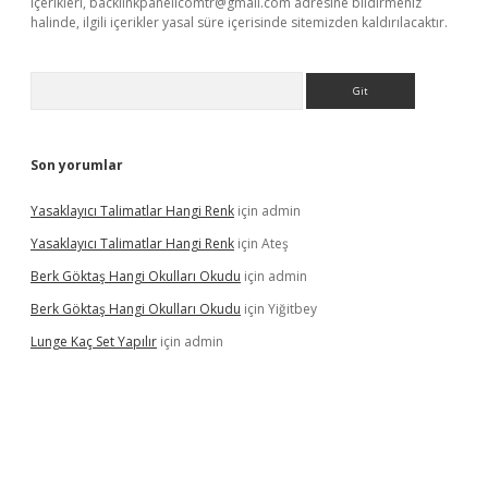
içerikleri,
backlinkpanelicomtr@gmail.com
adresine bildirmeniz
halinde, ilgili içerikler yasal süre içerisinde sitemizden kaldırılacaktır.
Arama
Son yorumlar
Yasaklayıcı Talimatlar Hangi Renk
için
admin
Yasaklayıcı Talimatlar Hangi Renk
için
Ateş
Berk Göktaş Hangi Okulları Okudu
için
admin
Berk Göktaş Hangi Okulları Okudu
için
Yiğitbey
Lunge Kaç Set Yapılır
için
admin