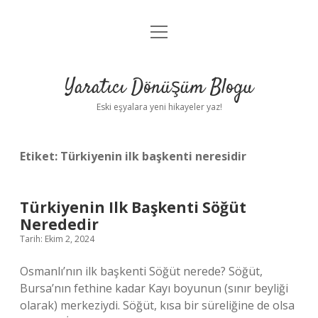
menüyü
Anasayfa
aç
Gizlilik Politikası
Yaratıcı Dönüşüm Blogu
Yasal Uyarı
Eski eşyalara yeni hikayeler yaz!
Hakkımızda
Etiket:
Türkiyenin ilk başkenti neresidir
Türkiyenin Ilk Başkenti Söğüt
Nerededir
Tarih: Ekim 2, 2024
Osmanlı’nın ilk başkenti Söğüt nerede? Söğüt,
Bursa’nın fethine kadar Kayı boyunun (sınır beyliği
olarak) merkeziydi. Söğüt, kısa bir süreliğine de olsa