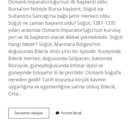
Osmanlı İmparatorluğu’nun ilk başkenti oldu.
Bursa’nın fethiyle Bursa başkent, Söğüt ise
Sultanönü Sancağı’na bağlı şehir merkezi oldu.
Söğüt ne zaman başkent oldu? Söğüt, 1281-1335
yılları arasında Osmanlı İmparatorluğu’nun kuruluş
yeri ve ilk başkenti olarak dikkat çekmektedir. Söğüt
hangi ildedir? Söğüt, Marmara Bölgesi’nin
doğusunda Bilecik ilinin şirin bir ilçesidir. Kuzeyinde
Bilecik merkez, doğusunda Gölpazarı, batısında
Bozüyük, güneydoğusunda İnhisar ilçesi ve
güneyinde Eskişehir ili ile çevrilidir. Osmanlı Söğüt’e
nereden geldi? Tarih boyunca birçok kavmin
uygarlığına ve egemenliğine sahne olmuş Bilecik,
Orta…
Türkiyenin
Devamını okuyun
Yorum Bırak
Ilk
Başkenti
Söğüt