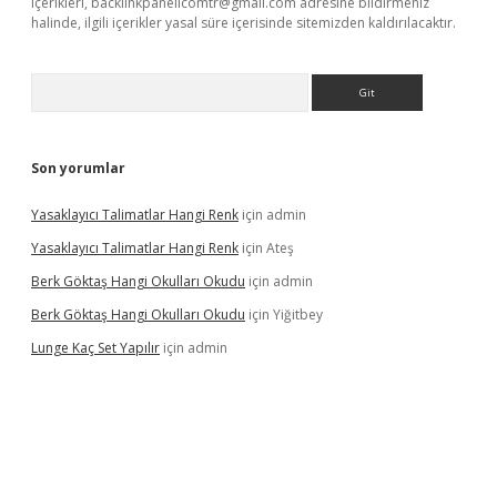
içerikleri,
backlinkpanelicomtr@gmail.com
adresine bildirmeniz
halinde, ilgili içerikler yasal süre içerisinde sitemizden kaldırılacaktır.
Arama
Son yorumlar
Yasaklayıcı Talimatlar Hangi Renk
için
admin
Yasaklayıcı Talimatlar Hangi Renk
için
Ateş
Berk Göktaş Hangi Okulları Okudu
için
admin
Berk Göktaş Hangi Okulları Okudu
için
Yiğitbey
Lunge Kaç Set Yapılır
için
admin