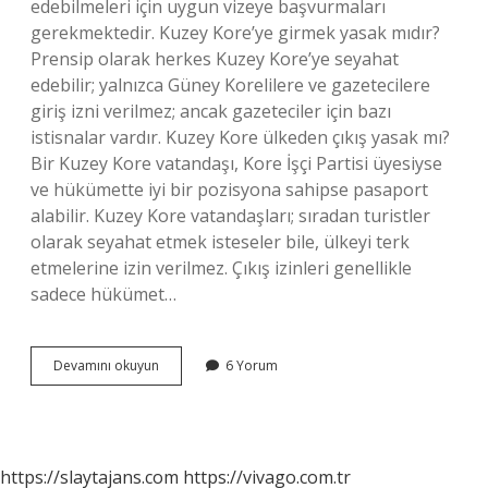
edebilmeleri için uygun vizeye başvurmaları
gerekmektedir. Kuzey Kore’ye girmek yasak mıdır?
Prensip olarak herkes Kuzey Kore’ye seyahat
edebilir; yalnızca Güney Korelilere ve gazetecilere
giriş izni verilmez; ancak gazeteciler için bazı
istisnalar vardır. Kuzey Kore ülkeden çıkış yasak mı?
Bir Kuzey Kore vatandaşı, Kore İşçi Partisi üyesiyse
ve hükümette iyi bir pozisyona sahipse pasaport
alabilir. Kuzey Kore vatandaşları; sıradan turistler
olarak seyahat etmek isteseler bile, ülkeyi terk
etmelerine izin verilmez. Çıkış izinleri genellikle
sadece hükümet…
Kuzey
Devamını okuyun
6 Yorum
Koreye
Gitmek
Yasak
Mi
https://slaytajans.com
https://vivago.com.tr