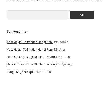
Arama
Son yorumlar
Yasaklayıcı Talimatlar Hangi Renk
için
admin
Yasaklayıcı Talimatlar Hangi Renk
için
Ateş
Berk Göktaş Hangi Okulları Okudu
için
admin
Berk Göktaş Hangi Okulları Okudu
için
Yiğitbey
Lunge Kaç Set Yapılır
için
admin
pera bahis