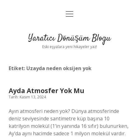
menüyü
Anasayfa
aç
Gizlilik Politikası
Yaratıcı Dönüşüm Blogu
Yasal Uyarı
Eski eşyalara yeni hikayeler yaz!
Hakkımızda
Etiket:
Uzayda neden oksijen yok
Ayda Atmosfer Yok Mu
Tarih: Kasım 13, 2024
Ayın atmosferi neden yok? Dünya atmosferinde
deniz seviyesinde santimetre küp başına 10
katrilyon molekül (1’in yanında 16 sıfır) bulunurken,
Ay’da aynı hacimde sadece 1 milyon molekül vardır.