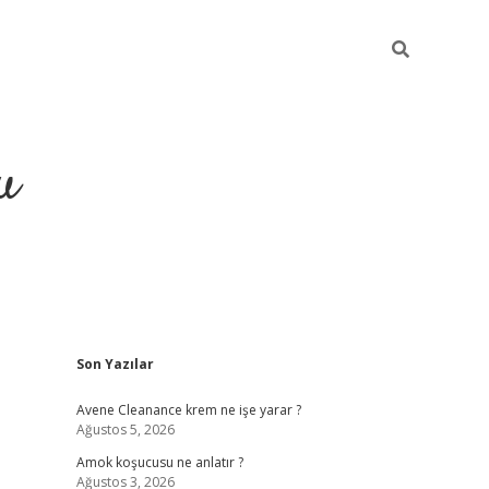
u
Sidebar
Son Yazılar
grand opera bahi
Avene Cleanance krem ne işe yarar ?
Ağustos 5, 2026
Amok koşucusu ne anlatır ?
Ağustos 3, 2026