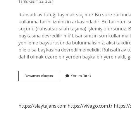
Tarih: Kasım 22, 2024
Ruhsatlı av tüfeği taşımak suç mu? Bu süre zarfında
kullanma tarihi izninizin arkasındadır. Bu tarihten s
suçunu (ruhsatsız silah taşıma) işlemiş olursunuz. Bu
başkasına devredilir mi? Lisansınızın son kullanma ta
yenileme başvurusunda bulunmalısınız, aksi takdirde li
bile olsa başkasına devredilmemelidir. Ruhsatlı av tüf
dahil olmak üzere bir yerden başka bir yere nakli, 
Ruhsatlı
Devamını okuyun
Yorum Bırak
Tüfeği
Başkası
Kullanabilir
Mi
https://slaytajans.com
https://vivago.com.tr
https:/