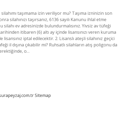
 silahımı taşımama izin veriliyor mu? Taşıma izninizin son
onra silahınızı taşırsanız, 6136 sayılı Kanunu ihlal etme
 silahı ev adresinizde bulundurmalısınız. Yivsiz av tüfeği
rihinden itibaren (6) altı ay içinde lisansınızı veren kuruma
sansınız iptal edilecektir. 2. Lisanslı ateşli silahınız geçici
eği il dışına çıkabilir mi? Ruhsatlı silahların atış poligonu da
gerektiğinde, o…
/surapeyzaj.com.tr
Sitemap