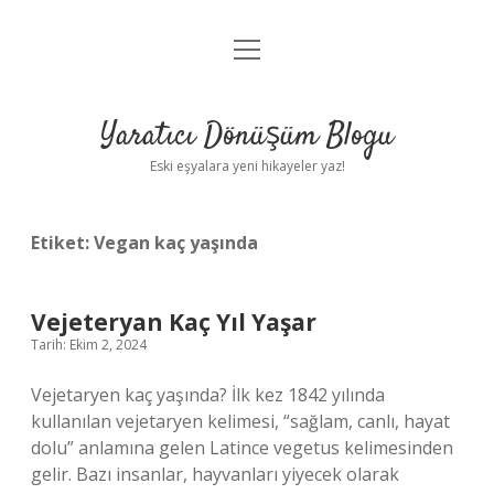
menüyü
Anasayfa
aç
Gizlilik Politikası
Yaratıcı Dönüşüm Blogu
Yasal Uyarı
Eski eşyalara yeni hikayeler yaz!
Hakkımızda
Etiket:
Vegan kaç yaşında
Vejeteryan Kaç Yıl Yaşar
Tarih: Ekim 2, 2024
Vejetaryen kaç yaşında? İlk kez 1842 yılında
kullanılan vejetaryen kelimesi, “sağlam, canlı, hayat
dolu” anlamına gelen Latince vegetus kelimesinden
gelir. Bazı insanlar, hayvanları yiyecek olarak