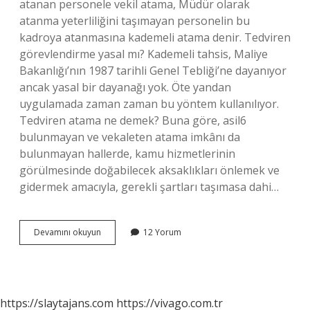
atanan personele vekil atama, Müdür olarak
atanma yeterliliğini taşımayan personelin bu
kadroya atanmasına kademeli atama denir. Tedviren
görevlendirme yasal mı? Kademeli tahsis, Maliye
Bakanlığı’nın 1987 tarihli Genel Tebliği’ne dayanıyor
ancak yasal bir dayanağı yok. Öte yandan
uygulamada zaman zaman bu yöntem kullanılıyor.
Tedviren atama ne demek? Buna göre, asil6
bulunmayan ve vekaleten atama imkânı da
bulunmayan hallerde, kamu hizmetlerinin
görülmesinde doğabilecek aksaklıkları önlemek ve
gidermek amacıyla, gerekli şartları taşımasa dahi…
Tedvir
Devamını okuyun
12 Yorum
Ne
Demek
Hukuk
https://slaytajans.com
https://vivago.com.tr