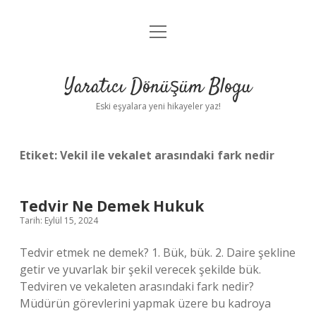
menüyü
Anasayfa
aç
Gizlilik Politikası
Yaratıcı Dönüşüm Blogu
Yasal Uyarı
Eski eşyalara yeni hikayeler yaz!
Hakkımızda
Etiket:
Vekil ile vekalet arasındaki fark nedir
Tedvir Ne Demek Hukuk
Tarih: Eylül 15, 2024
Tedvir etmek ne demek? 1. Bük, bük. 2. Daire şekline
getir ve yuvarlak bir şekil verecek şekilde bük.
Tedviren ve vekaleten arasındaki fark nedir?
Müdürün görevlerini yapmak üzere bu kadroya