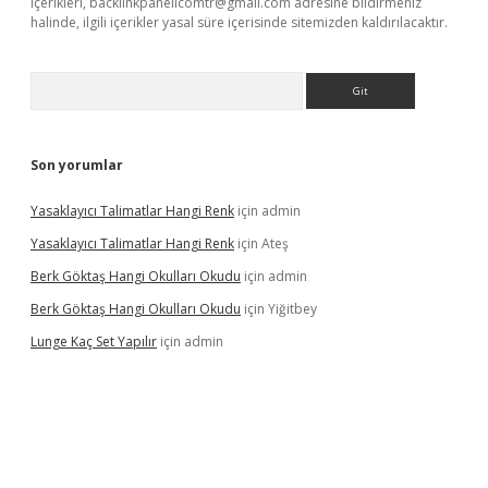
içerikleri,
backlinkpanelicomtr@gmail.com
adresine bildirmeniz
halinde, ilgili içerikler yasal süre içerisinde sitemizden kaldırılacaktır.
Arama
Son yorumlar
Yasaklayıcı Talimatlar Hangi Renk
için
admin
Yasaklayıcı Talimatlar Hangi Renk
için
Ateş
Berk Göktaş Hangi Okulları Okudu
için
admin
Berk Göktaş Hangi Okulları Okudu
için
Yiğitbey
Lunge Kaç Set Yapılır
için
admin