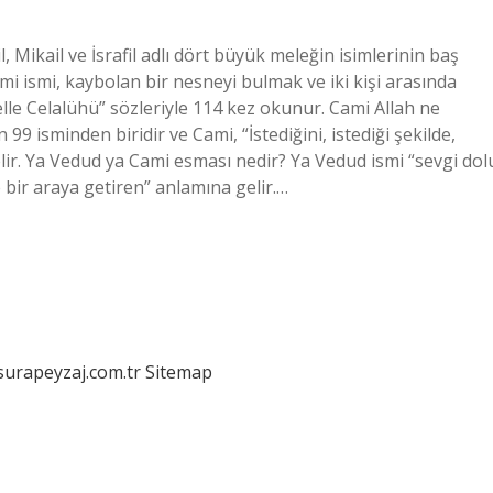
, Mikail ve İsrafil adlı dört büyük meleğin isimlerinin baş
Cami ismi, kaybolan bir nesneyi bulmak ve iki kişi arasında
Celle Celalühü” sözleriyle 114 kez okunur. Cami Allah ne
9 isminden biridir ve Cami, “İstediğini, istediği şekilde,
elir. Ya Vedud ya Cami esması nedir? Ya Vedud ismi “sevgi dol
e bir araya getiren” anlamına gelir.…
/surapeyzaj.com.tr
Sitemap