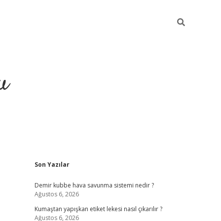
u
Sidebar
Son Yazılar
grand ope
Demir kubbe hava savunma sistemi nedir ?
Ağustos 6, 2026
Kumaştan yapışkan etiket lekesi nasıl çıkarılır ?
Ağustos 6, 2026