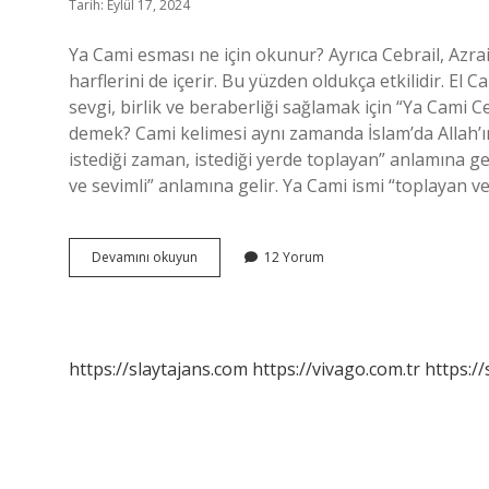
Tarih: Eylül 17, 2024
Ya Cami esması ne için okunur? Ayrıca Cebrail, Azrail
harflerini de içerir. Bu yüzden oldukça etkilidir. El 
sevgi, birlik ve beraberliği sağlamak için “Ya Cami 
demek? Cami kelimesi aynı zamanda İslam’da Allah’ın 9
istediği zaman, istediği yerde toplayan” anlamına g
ve sevimli” anlamına gelir. Ya Cami ismi “toplayan v
Cami
Devamını okuyun
12 Yorum
Esmasi
Nedir
https://slaytajans.com
https://vivago.com.tr
https:/