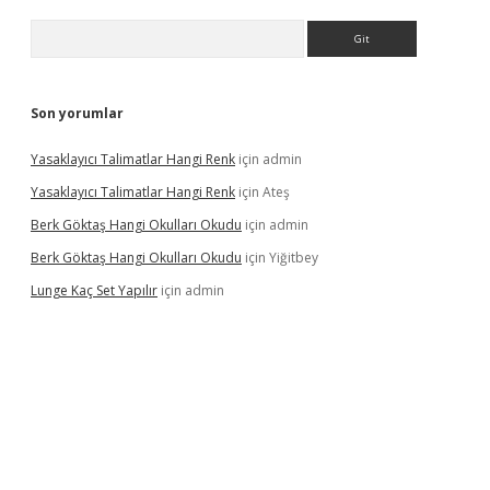
Arama
Son yorumlar
Yasaklayıcı Talimatlar Hangi Renk
için
admin
Yasaklayıcı Talimatlar Hangi Renk
için
Ateş
Berk Göktaş Hangi Okulları Okudu
için
admin
Berk Göktaş Hangi Okulları Okudu
için
Yiğitbey
Lunge Kaç Set Yapılır
için
admin
pera bahis