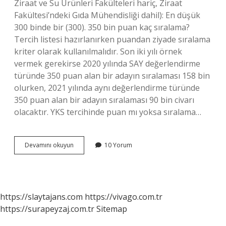
Ziraat ve Su Ürünleri Fakülteleri hariç, Ziraat
Fakültesi’ndeki Gıda Mühendisliği dahil): En düşük
300 binde bir (300). 350 bin puan kaç sıralama?
Tercih listesi hazırlanırken puandan ziyade sıralama
kriter olarak kullanılmalıdır. Son iki yılı örnek
vermek gerekirse 2020 yılında SAY değerlendirme
türünde 350 puan alan bir adayın sıralaması 158 bin
olurken, 2021 yılında aynı değerlendirme türünde
350 puan alan bir adayın sıralaması 90 bin civarı
olacaktır. YKS tercihinde puan mı yoksa sıralama…
Sayısal
Devamını okuyun
10 Yorum
300
Bin
Hangi
Bölümdedir
https://slaytajans.com
https://vivago.com.tr
https://surapeyzaj.com.tr
Sitemap