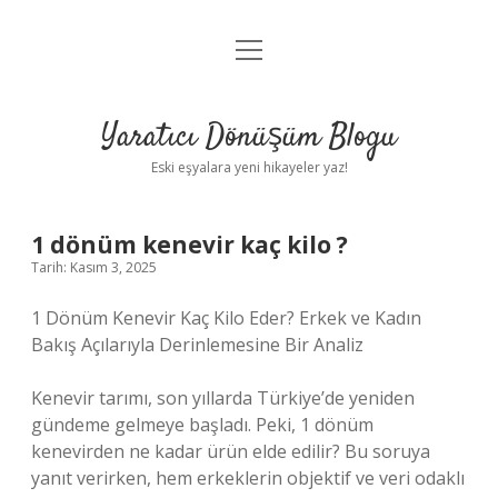
menüyü
Anasayfa
aç
Gizlilik Politikası
Yaratıcı Dönüşüm Blogu
Yasal Uyarı
Eski eşyalara yeni hikayeler yaz!
Hakkımızda
1 dönüm kenevir kaç kilo ?
Tarih: Kasım 3, 2025
1 Dönüm Kenevir Kaç Kilo Eder? Erkek ve Kadın
Bakış Açılarıyla Derinlemesine Bir Analiz
Kenevir tarımı, son yıllarda Türkiye’de yeniden
gündeme gelmeye başladı. Peki, 1 dönüm
kenevirden ne kadar ürün elde edilir? Bu soruya
yanıt verirken, hem erkeklerin objektif ve veri odaklı