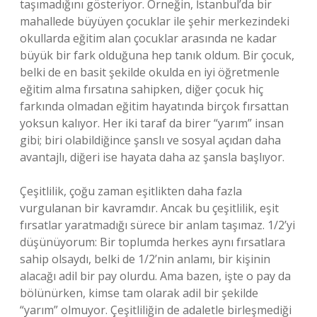
taşımadığını gösteriyor. Örneğin, İstanbul’da bir
mahallede büyüyen çocuklar ile şehir merkezindeki
okullarda eğitim alan çocuklar arasında ne kadar
büyük bir fark olduğuna hep tanık oldum. Bir çocuk,
belki de en basit şekilde okulda en iyi öğretmenle
eğitim alma fırsatına sahipken, diğer çocuk hiç
farkında olmadan eğitim hayatında birçok fırsattan
yoksun kalıyor. Her iki taraf da birer “yarım” insan
gibi; biri olabildiğince şanslı ve sosyal açıdan daha
avantajlı, diğeri ise hayata daha az şansla başlıyor.
Çeşitlilik, çoğu zaman eşitlikten daha fazla
vurgulanan bir kavramdır. Ancak bu çeşitlilik, eşit
fırsatlar yaratmadığı sürece bir anlam taşımaz. 1/2’yi
düşünüyorum: Bir toplumda herkes aynı fırsatlara
sahip olsaydı, belki de 1/2’nin anlamı, bir kişinin
alacağı adil bir pay olurdu. Ama bazen, işte o pay da
bölünürken, kimse tam olarak adil bir şekilde
“yarım” olmuyor. Çeşitliliğin de adaletle birleşmediği