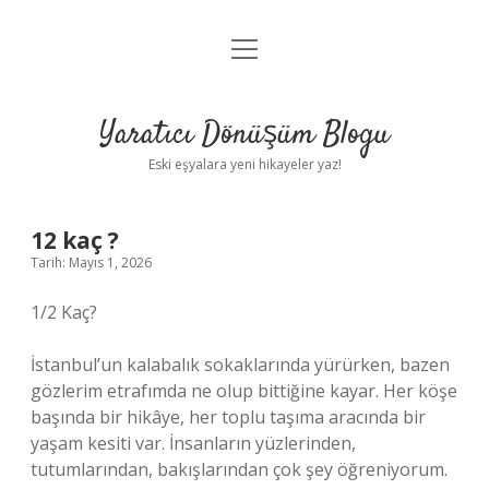
menüyü
Anasayfa
aç
Gizlilik Politikası
Yaratıcı Dönüşüm Blogu
Yasal Uyarı
Eski eşyalara yeni hikayeler yaz!
Hakkımızda
12 kaç ?
Tarih: Mayıs 1, 2026
1/2 Kaç?
İstanbul’un kalabalık sokaklarında yürürken, bazen
gözlerim etrafımda ne olup bittiğine kayar. Her köşe
başında bir hikâye, her toplu taşıma aracında bir
yaşam kesiti var. İnsanların yüzlerinden,
tutumlarından, bakışlarından çok şey öğreniyorum.