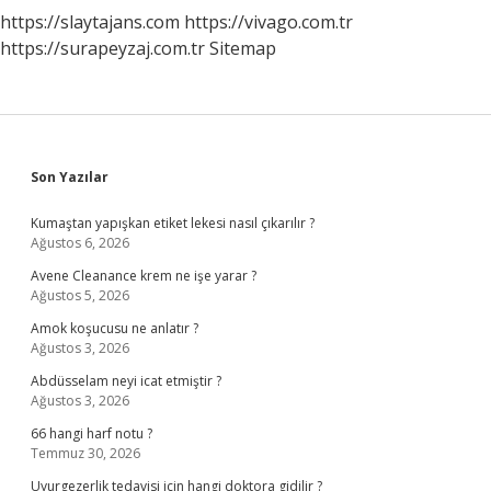
https://slaytajans.com
https://vivago.com.tr
https://surapeyzaj.com.tr
Sitemap
Sidebar
Son Yazılar
Kumaştan yapışkan etiket lekesi nasıl çıkarılır ?
Ağustos 6, 2026
Avene Cleanance krem ne işe yarar ?
Ağustos 5, 2026
Amok koşucusu ne anlatır ?
Ağustos 3, 2026
Abdüsselam neyi icat etmiştir ?
Ağustos 3, 2026
66 hangi harf notu ?
Temmuz 30, 2026
Uyurgezerlik tedavisi için hangi doktora gidilir ?