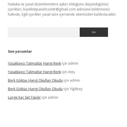
Hukuka ve yasal düzenlemelere aykırı olduğunu düşündüğünüz
içerikleri,
backlinkpanelicomtr@gmail.com
adresine bildirmeniz
halinde, ilgili içerikler yasal süre içerisinde sitemizden kaldırılacaktır.
Arama
Son yorumlar
Yasaklayıcı Talimatlar Hangi Renk
için
admin
Yasaklayıcı Talimatlar Hangi Renk
için
Ateş
Berk Göktaş Hangi Okulları Okudu
için
admin
Berk Göktaş Hangi Okulları Okudu
için
Yiğitbey
Lunge Kaç Set Yapılır
için
admin