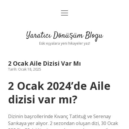
menüyü
Anasayfa
aç
Gizlilik Politikası
Yaratıcı Dönüşüm Blogu
Yasal Uyarı
Eski eşyalara yeni hikayeler yaz!
Hakkımızda
2 Ocak Aile Dizisi Var Mı
Tarih: Ocak 18, 2025
2 Ocak 2024’de Aile
dizisi var mı?
Dizinin başrollerinde Kıvanç Tatlıtuğ ve Serenay
Sarıkaya yer alıyor. 2 sezondan oluşan dizi, 30 Ocak