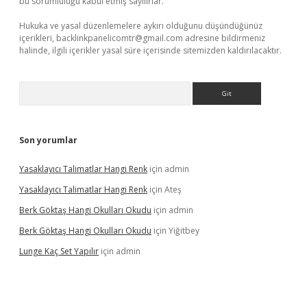
bu sorumluluğu kabul etmiş sayılırlar.
Hukuka ve yasal düzenlemelere aykırı olduğunu düşündüğünüz
içerikleri,
backlinkpanelicomtr@gmail.com
adresine bildirmeniz
halinde, ilgili içerikler yasal süre içerisinde sitemizden kaldırılacaktır.
Arama
Son yorumlar
Yasaklayıcı Talimatlar Hangi Renk
için
admin
Yasaklayıcı Talimatlar Hangi Renk
için
Ateş
Berk Göktaş Hangi Okulları Okudu
için
admin
Berk Göktaş Hangi Okulları Okudu
için
Yiğitbey
Lunge Kaç Set Yapılır
için
admin