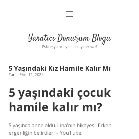
menüyü
Anasayfa
aç
Gizlilik Politikası
Yaratıcı Dönüşüm Blogu
Yasal Uyarı
Eski eşyalara yeni hikayeler yaz!
Hakkımızda
5 Yaşındaki Kız Hamile Kalır Mı
Tarih: Ekim 11, 2024
5 yaşındaki çocuk
hamile kalır mı?
5 yaşında anne oldu. Lina’nın hikayesi. Erken
ergenliğin belirtileri – YouTube.