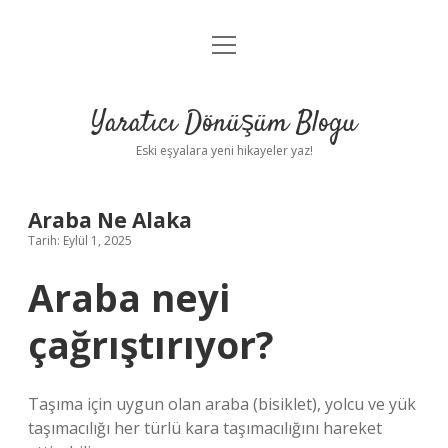
menüyü
Anasayfa
aç
Gizlilik Politikası
Yaratıcı Dönüşüm Blogu
Yasal Uyarı
Eski eşyalara yeni hikayeler yaz!
Hakkımızda
Araba Ne Alaka
Tarih: Eylül 1, 2025
Araba neyi
çağrıştırıyor?
Taşıma için uygun olan araba (bisiklet), yolcu ve yük
taşımacılığı her türlü kara taşımacılığını hareket