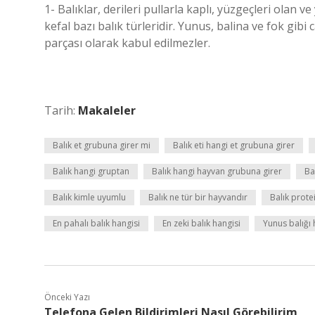
1- Balıklar, derileri pullarla kaplı, yüzgeçleri olan 
kefal bazı balık türleridir. Yunus, balina ve fok gi
parçası olarak kabul edilmezler.
Tarih:
Makaleler
Balık et grubuna girer mi
Balık eti hangi et grubuna girer
Balık hangi gruptan
Balık hangi hayvan grubuna girer
Ba
Balık kimle uyumlu
Balık ne tür bir hayvandır
Balık prote
En pahalı balık hangisi
En zeki balık hangisi
Yunus balığı 
Önceki Yazı
Telefona Gelen Bildirimleri Nasıl Görebilirim