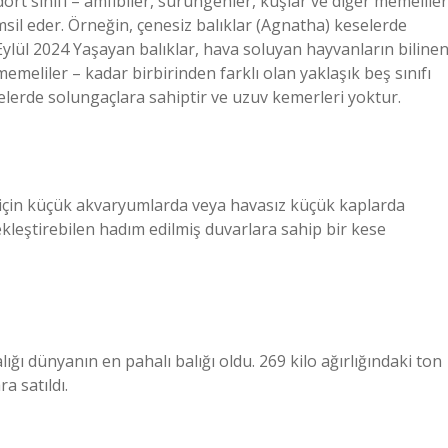
ört sınıfı – amfibiler, sürüngenler, kuşlar ve diğer memeliler
emsil eder. Örneğin, çenesiz balıklar (Agnatha) keselerde
Eylül 2024 Yaşayan balıklar, hava soluyan hayvanların biline
memeliler – kadar birbirinden farklı olan yaklaşık beş sınıfı
selerde solungaçlara sahiptir ve uzuv kemerleri yoktur.
i için küçük akvaryumlarda veya havasız küçük kaplarda
rçekleştirebilen hadım edilmiş duvarlara sahip bir kese
ığı dünyanın en pahalı balığı oldu. 269 kilo ağırlığındaki ton
a satıldı.