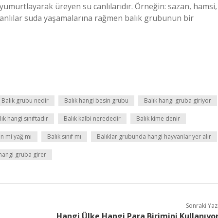
ve yumurtlayarak üreyen su canlılarıdır. Örneğin: sazan, hamsi,
bi canlılar suda yaşamalarına rağmen balık grubunun bir
Balık grubu nedir
Balık hangi besin grubu
Balık hangi gruba giriyor
lık hangi sınıftadır
Balık kalbi nerededir
Balık kime denir
in mi yağ mı
Balık sınıf mı
Balıklar grubunda hangi hayvanlar yer alır
hangi gruba girer
Sonraki Yaz
Hangi Ülke Hangi Para Birimini Kullanıyo