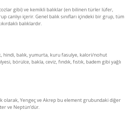
tozlar gibi) ve kemikli balıklar (en bilinen türler lüfer,
p canlıyı içerir. Genel balık sınıfları içindeki bir grup, tüm
kırdaklı balıklardır.
, hindi, balık, yumurta, kuru fasulye, kalori/nohut
si, börülce, bakla, ceviz, fındık, fıstık, badem gibi yağlı
a ek olarak, Yengeç ve Akrep bu element grubundaki diğer
iter ve Neptün’dür.