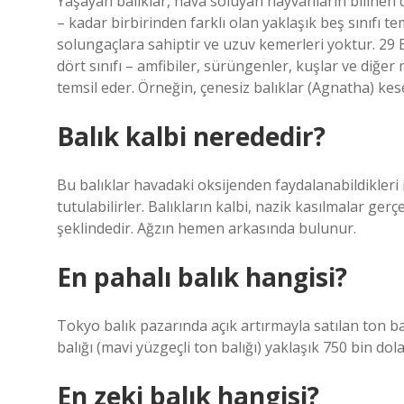
Yaşayan balıklar, hava soluyan hayvanların bilinen d
– kadar birbirinden farklı olan yaklaşık beş sınıfı t
solungaçlara sahiptir ve uzuv kemerleri yoktur. 29 
dört sınıfı – amfibiler, sürüngenler, kuşlar ve diğer 
temsil eder. Örneğin, çenesiz balıklar (Agnatha) ke
Balık kalbi nerededir?
Bu balıklar havadaki oksijenden faydalanabildikler
tutulabilirler. Balıkların kalbi, nazik kasılmalar ge
şeklindedir. Ağzın hemen arkasında bulunur.
En pahalı balık hangisi?
Tokyo balık pazarında açık artırmayla satılan ton bal
balığı (mavi yüzgeçli ton balığı) yaklaşık 750 bin dolar
En zeki balık hangisi?