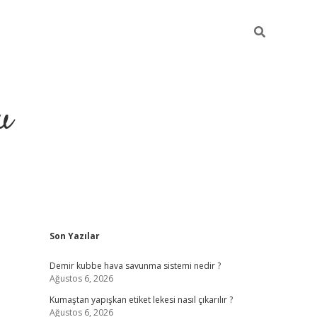
u
Sidebar
Son Yazılar
grand opera bahis
Demir kubbe hava savunma sistemi nedir ?
Ağustos 6, 2026
Kumaştan yapışkan etiket lekesi nasıl çıkarılır ?
Ağustos 6, 2026