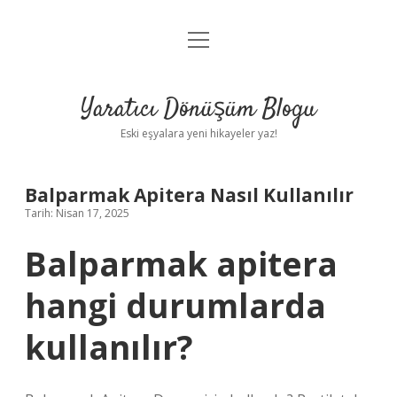
menüyü
Anasayfa
aç
Gizlilik Politikası
Yaratıcı Dönüşüm Blogu
Yasal Uyarı
Eski eşyalara yeni hikayeler yaz!
Hakkımızda
Balparmak Apitera Nasıl Kullanılır
Tarih: Nisan 17, 2025
Balparmak apitera
hangi durumlarda
kullanılır?