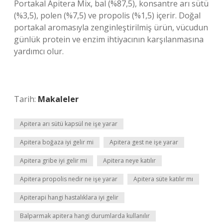
Portakal Apitera Mix, bal (%87,5), konsantre arı sütü
(%3,5), polen (%7,5) ve propolis (%1,5) içerir. Doğal
portakal aromasıyla zenginleştirilmiş ürün, vücudun
günlük protein ve enzim ihtiyacının karşılanmasına
yardımcı olur.
Tarih:
Makaleler
Apitera arı sütü kapsül ne işe yarar
Apitera boğaza iyi gelir mi
Apitera gest ne işe yarar
Apitera gribe iyi gelir mi
Apitera neye katılır
Apitera propolis nedir ne işe yarar
Apitera süte katılır mı
Apiterapi hangi hastalıklara iyi gelir
Balparmak apitera hangi durumlarda kullanılır