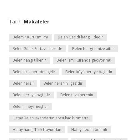
Tarih:
Makaleler
Belemir Kürt ismi mi
Belen Geçidi hangi ildedir
Belen Gülek Sertavul nerede
Belen hangi ilimize aittir
Belen hangi ülkenin
Belen ismi Kuranda geçiyor mu
Belen ismi nereden gelir
Belen köyü nereye bağlıdır
Belen nereli
Belen nerenin ilçesidir
Belen nereye bağlıdır
Belen tava nerenin
Belenin neyi meşhur
Hatay Belen İskenderun arası kaç kilometre
Hatay hangi Türk boyundan
Hatay neden önemli