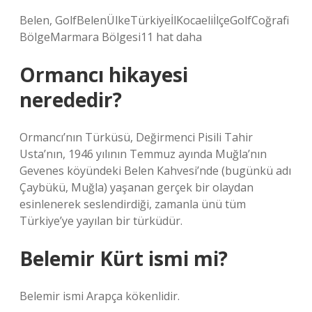
Belen, GolfBelenÜlkeTürkiyeİlKocaeliİlçeGolfCoğrafi
BölgeMarmara Bölgesi11 hat daha
Ormancı hikayesi
nerededir?
Ormancı’nın Türküsü, Değirmenci Pisili Tahir
Usta’nın, 1946 yılının Temmuz ayında Muğla’nın
Gevenes köyündeki Belen Kahvesi’nde (bugünkü adı
Çaybükü, Muğla) yaşanan gerçek bir olaydan
esinlenerek seslendirdiği, zamanla ünü tüm
Türkiye’ye yayılan bir türküdür.
Belemir Kürt ismi mi?
Belemir ismi Arapça kökenlidir.