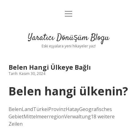
menüyü
Anasayfa
aç
Gizlilik Politikası
Yaratıcı Dönüşüm Blogu
Yasal Uyarı
Eski eşyalara yeni hikayeler yaz!
Hakkımızda
Belen Hangi Ülkeye Bağlı
Tarih: Kasım 30, 2024
Belen hangi ülkenin?
BelenLandTürkeiProvinzHatayGeografisches
GebietMittelmeerregionVerwaltung18 weitere
Zeilen