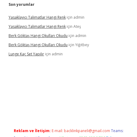
Son yorumlar
Yasaklayıcı Talimatlar Hangi Renk
için
admin
Yasaklayıcı Talimatlar Hangi Renk
için
Ateş
Berk Göktaş Hangi Okulları Okudu
için
admin
Berk Göktaş Hangi Okulları Okudu
için
Yiğitbey
Lunge Kaç Set Yapılır
için
admin
grand opera bahis
Reklam ve İletişim:
E-mail:
backlinkpaneli@gmail.com
Teams: