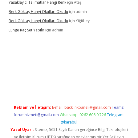
Yasaklayıcı Talimatlar Hangi Renk
için
Ateş
Berk Göktaş Hangi Okulları Okudu
için
admin
Berk Göktaş Hangi Okulları Okudu
için
Yiğitbey
Lunge Kaç Set Yapılır
için
admin
s
Reklam ve İletişim:
E-mail:
backlinkpaneli@gmail.com
Teams:
forumhizmeti@gmail.com
Whatsapp: 0262 606 0 726
Telegram:
@karabul
Yasal Uyarı:
Sitemiz, 5651 Sayılı Kanun gereğince Bilgi Teknolojileri
ve İletişim Kurumu (BTK) tarafından onaylanmış bir Yer Sağlayıcı