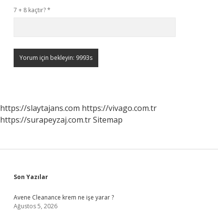
7 + 8 kaçtır?
*
https://slaytajans.com
https://vivago.com.tr
https://surapeyzaj.com.tr
Sitemap
Sidebar
Son Yazılar
Avene Cleanance krem ne işe yarar ?
Ağustos 5, 2026