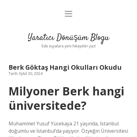
menüyü
Anasayfa
aç
Gizlilik Politikası
Yaratıcı Dönüşüm Blogu
Yasal Uyarı
Eski eşyalara yeni hikayeler yaz!
Hakkımızda
Berk Göktaş Hangi Okulları Okudu
Tarih: Eylül 30, 2024
Milyoner Berk hangi
üniversitede?
Muhammet Yusuf Yücekaya 21 yaşında, İstanbul
doğumlu ve İstanbul’da yaşıyor. Özyeğin Üniversitesi