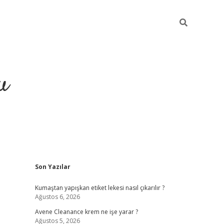
u
Sidebar
Son Yazılar
grand opera bahis
Kumaştan yapışkan etiket lekesi nasıl çıkarılır ?
Ağustos 6, 2026
Avene Cleanance krem ne işe yarar ?
Ağustos 5, 2026