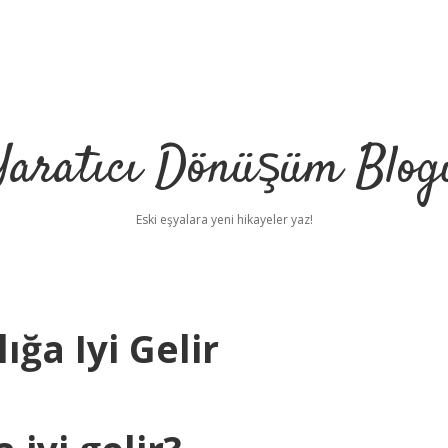
Yaratıcı Dönüşüm Blog
Eski eşyalara yeni hikayeler yaz!
ğa Iyi Gelir